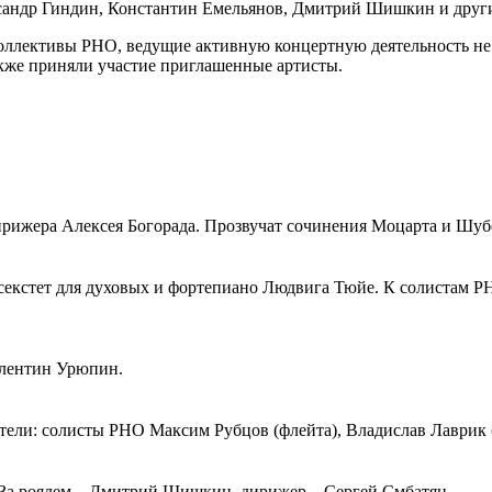
ксандр Гиндин, Константин Емельянов, Дмитрий Шишкин и друг
лективы РНО, ведущие активную концертную деятельность не тол
акже приняли участие приглашенные артисты.
ирижера Алексея Богорада. Прозвучат сочинения Моцарта и Шуб
секстет для духовых и фортепиано Людвига Тюйе. К солистам 
алентин Урюпин.
ели: солисты РНО Максим Рубцов (флейта), Владислав Лаврик (
. За роялем – Дмитрий Шишкин, дирижер – Сергей Смбатян.