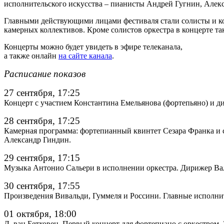
исполнительского искусства – пианисты Андрей Гугнин, Але
Главными действующими лицами фестиваля стали солисты и кол
камерных коллективов. Кроме солистов оркестра в концерте т
Концерты можно будет увидеть в эфире телеканала,
а также онлайн
на сайте канала
.
Расписание показов
27 сентября, 17:25
Концерт с участием Константина Емельянова (фортепьяно) и д
28 сентября, 17:25
Камерная программа: фортепианный квинтет Сезара Франка и 
Александр Гиндин.
29 сентября, 17:15
Музыка Антонио Сальери в исполнении оркестра. Дирижер В
30 сентября, 17:55
Произведения Вивальди, Гуммеля и Россини. Главные исполнит
01 октября, 18:00
Л. ван Бетховен. Первый концерт для фортепиано с оркестром