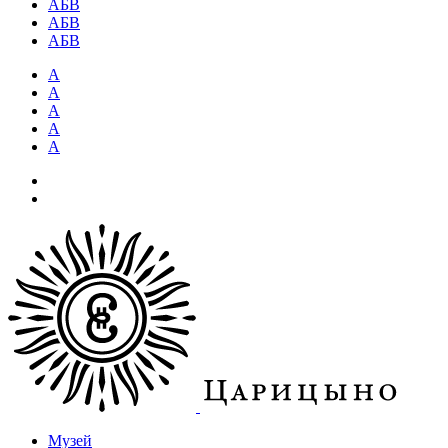
АБВ
АБВ
АБВ
А
А
А
А
А
Музей