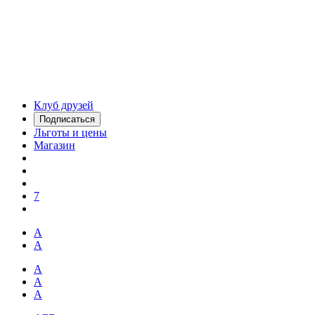
Клуб друзей
Подписаться
Льготы и цены
Магазин
7
А
А
А
А
А