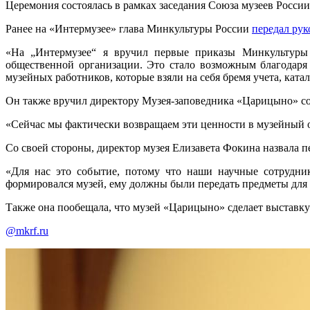
Церемония состоялась в рамках заседания Союза музеев Росси
Ранее на «Интермузее» глава Минкультуры России
передал рук
«На „Интермузее“ я вручил первые приказы Минкультуры 
общественной организации. Это стало возможным благодаря
музейных работников, которые взяли на себя бремя учета, кат
Он также вручил директору Музея-заповедника «Царицыно» соо
«Сейчас мы фактически возвращаем эти ценности в музейный о
Со своей стороны, директор музея Елизавета Фокина назвала 
«Для нас это событие, потому что наши научные сотрудник
формировался музей, ему должны были передать предметы для 
Также она пообещала, что музей «Царицыно» сделает выставк
@mkrf.ru