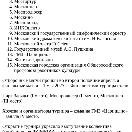
Мосгортур
Москонцерт
Моспродюсер
Москино
Мосприрода
ИНКОцентр
Московский государственный симфонический оркестр
Московский драматический театр им. Н.В. Гоголя
Московский театр Et Cetera
Государственный музей А.С. Пушкина
ГМЗ «Царицыно»
Жители Царицыно
Московская городская организация Общероссийского
профсоюза работников культуры
Отборочные матчи прошли во второй половине апреля, а
финальные матчи – 1 мая 2025 г. Финалистами турнира стали:
Парк Зарядье (I место), Моспродюсер (II место), Москонцерт
(III место).
Хозяева и организаторы турнира – команда ГМЗ «Царицыно»
– заняла IV место.
Открытие турнира украсило выступление коллектива
барабанщиков PRIMEIRA, которые в этот дождливый день