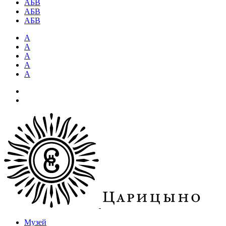
АБВ
АБВ
АБВ
А
А
А
А
А
Музей