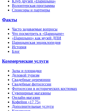
Клуб друзей «Царицына»
Волонтерская программа
Спонсоры и партнеры
Факты
Часто задаваемые вопросы
Что посмотреть в «Царицыне»
«Царицыно» как музей ДПИ
Царицынская энциклопедия
История
Блог
Коммерческие услуги
Залы и площадки
Деловой туризм
Свадебные церемонии
Свадебные фотосессии
Фотосессии в исторических костюмах
Сувенирные магазины
Онлайн-магазин
Кофейня «17 75»
Дополнительные услуги
Коворкинг