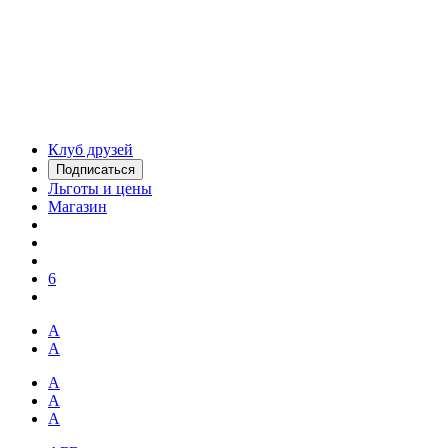
Клуб друзей
Подписаться
Льготы и цены
Магазин
6
А
А
А
А
А