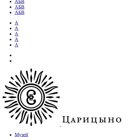
АБВ
АБВ
АБВ
А
А
А
А
А
Музей