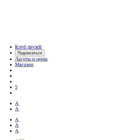
Клуб друзей
Подписаться
Льготы и цены
Магазин
5
А
А
А
А
А