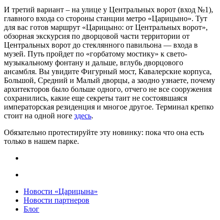
И третий вариант – на улице у Центральных ворот (вход №1),
главного входа со стороны станции метро «Царицыно». Тут
для вас готов маршрут «Царицыно: от Центральных ворот»,
обзорная экскурсия по дворцовой части территории от
Центральных ворот до стеклянного павильона — входа в
музей. Путь пройдет по «горбатому мостику» к свето-
музыкальному фонтану и дальше, вглубь дворцового
ансамбля. Вы увидите Фигурный мост, Кавалерские корпуса,
Большой, Средний и Малый дворцы, а заодно узнаете, почему
архитекторов было больше одного, отчего не все сооружения
сохранились, какие еще секреты таит не состоявшаяся
императорская резиденция и многое другое. Терминал крепко
стоит на одной ноге
здесь
.
Обязательно протестируйте эту новинку: пока что она есть
только в нашем парке.
Новости «Царицына»
Новости партнеров
Блог