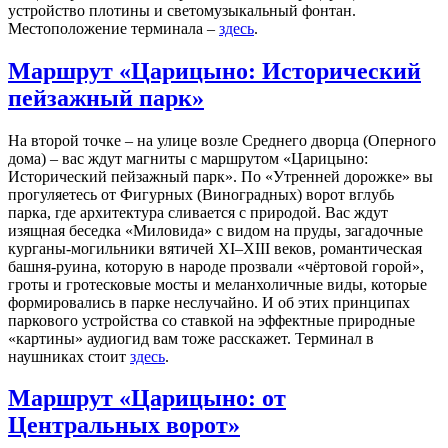
устройство плотины и светомузыкальный фонтан.
Местоположение терминала –
здесь
.
Маршрут «Царицыно: Исторический
пейзажный парк»
На второй точке – на улице возле Среднего дворца (Оперного
дома) – вас ждут магниты с маршрутом «Царицыно:
Исторический пейзажный парк». По «Утренней дорожке» вы
прогуляетесь от Фигурных (Виноградных) ворот вглубь
парка, где архитектура сливается с природой. Вас ждут
изящная беседка «Миловида» с видом на пруды, загадочные
курганы-могильники вятичей XI–XIII веков, романтическая
башня-руина, которую в народе прозвали «чёртовой горой»,
гроты и гротесковые мосты и меланхоличные виды, которые
формировались в парке неслучайно. И об этих принципах
паркового устройства со ставкой на эффектные природные
«картины» аудиогид вам тоже расскажет. Терминал в
наушниках стоит
здесь
.
Маршрут «Царицыно: от
Центральных ворот»