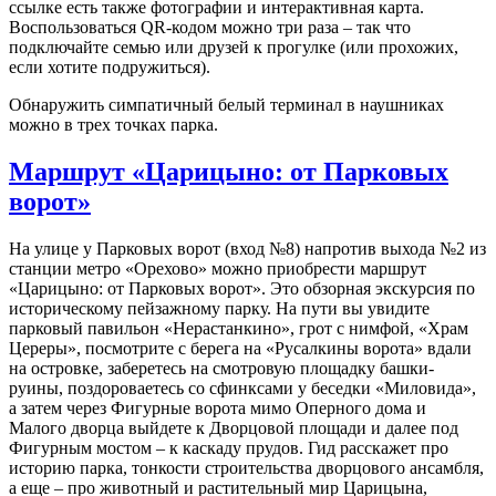
ссылке есть также фотографии и интерактивная карта.
Воспользоваться QR-кодом можно три раза – так что
подключайте семью или друзей к прогулке (или прохожих,
если хотите подружиться).
Обнаружить симпатичный белый терминал в наушниках
можно в трех точках парка.
Маршрут «Царицыно: от Парковых
ворот»
На улице у Парковых ворот (вход №8) напротив выхода №2 из
станции метро «Орехово» можно приобрести маршрут
«Царицыно: от Парковых ворот». Это обзорная экскурсия по
историческому пейзажному парку. На пути вы увидите
парковый павильон «Нерастанкино», грот с нимфой, «Храм
Цереры», посмотрите с берега на «Русалкины ворота» вдали
на островке, заберетесь на смотровую площадку башки-
руины, поздороваетесь со сфинксами у беседки «Миловида»,
а затем через Фигурные ворота мимо Оперного дома и
Малого дворца выйдете к Дворцовой площади и далее под
Фигурным мостом – к каскаду прудов. Гид расскажет про
историю парка, тонкости строительства дворцового ансамбля,
а еще – про животный и растительный мир Царицына,