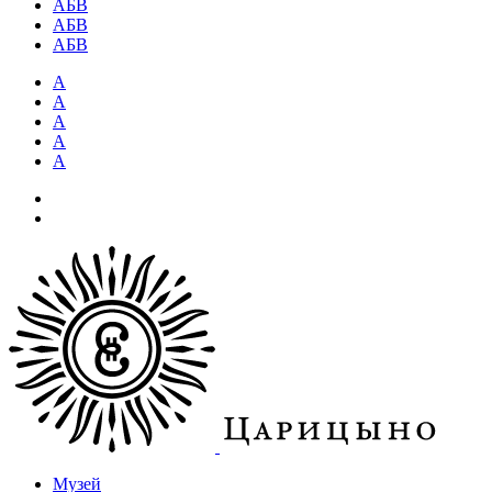
АБВ
АБВ
АБВ
А
А
А
А
А
Музей