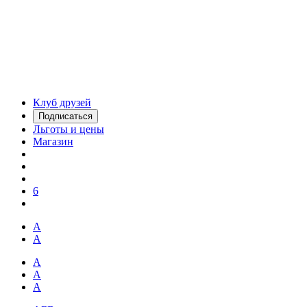
Клуб друзей
Подписаться
Льготы и цены
Магазин
6
А
А
А
А
А