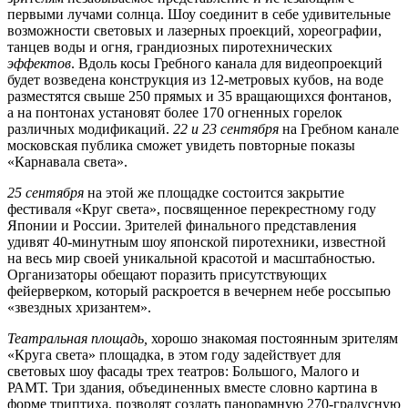
первыми лучами солнца. Шоу соединит в себе удивительные
возможности световых и лазерных проекций, хореографии,
танцев воды и огня, грандиозных пиротехнических
эффектов
. Вдоль косы Гребного канала для видеопроекций
будет возведена конструкция из 12-метровых кубов, на воде
разместятся свыше 250 прямых и 35 вращающихся фонтанов,
а на понтонах установят более 170 огненных горелок
различных модификаций.
22 и 23 сентября
на Гребном канале
московская публика сможет увидеть повторные показы
«Карнавала света».
25 сентября
на этой же площадке состоится закрытие
фестиваля «Круг света», посвященное перекрестному году
Японии и России. Зрителей финального представления
удивят 40-минутным шоу японской пиротехники, известной
на весь мир своей уникальной красотой и масштабностью.
Организаторы обещают поразить присутствующих
фейерверком, который раскроется в вечернем небе россыпью
«звездных хризантем».
Театральная площадь,
хорошо знакомая постоянным зрителям
«Круга света» площадка, в этом году задействует для
световых шоу фасады трех театров: Большого, Малого и
РАМТ. Три здания, объединенных вместе словно картина в
форме триптиха, позволят создать панорамную 270-градусную