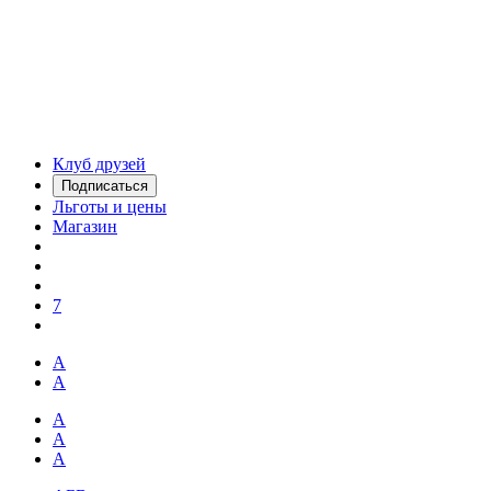
Клуб друзей
Подписаться
Льготы и цены
Магазин
7
А
А
А
А
А