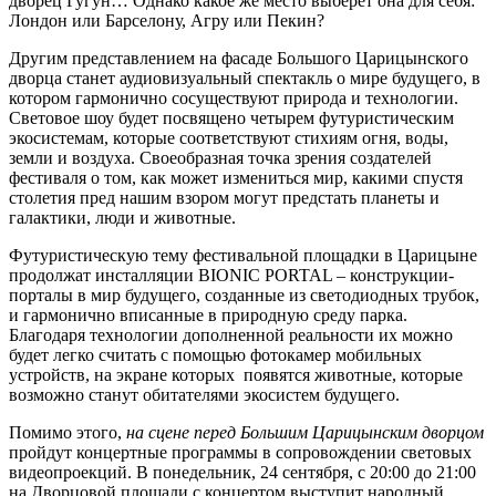
дворец Гугун… Однако какое же место выберет она для себя:
Лондон или Барселону, Агру или Пекин?
Другим представлением на фасаде Большого Царицынского
дворца станет аудиовизуальный спектакль о мире будущего, в
котором гармонично сосуществуют природа и технологии.
Световое шоу будет посвящено четырем футуристическим
экосистемам, которые соответствуют стихиям огня, воды,
земли и воздуха. Своеобразная точка зрения создателей
фестиваля о том, как может измениться мир, какими спустя
столетия пред нашим взором могут предстать планеты и
галактики, люди и животные.
Футуристическую тему фестивальной площадки в Царицыне
продолжат инсталляции BIONIC PORTAL – конструкции-
порталы в мир будущего, созданные из светодиодных трубок,
и гармонично вписанные в природную среду парка.
Благодаря технологии дополненной реальности их можно
будет легко считать с помощью фотокамер мобильных
устройств, на экране которых появятся животные, которые
возможно станут обитателями экосистем будущего.
Помимо этого,
на сцене перед Большим Царицынским дворцом
пройдут концертные программы в сопровождении световых
видеопроекций. В понедельник, 24 сентября, с 20:00 до 21:00
на Дворцовой площади с концертом выступит народный