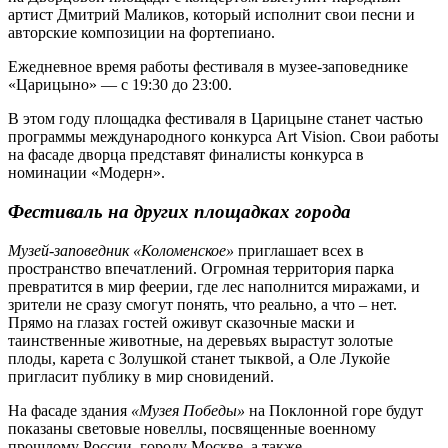
артист Дмитрий Маликов, который исполнит свои песни и
авторские композиции на фортепиано.
Ежедневное время работы фестиваля в музее-заповеднике
«Царицыно» — с 19:30 до 23:00.
В этом году площадка фестиваля в Царицыне станет частью
программы международного конкурса Art Vision. Свои работы
на фасаде дворца представят финалисты конкурса в
номинации «Модерн».
Фестиваль на других площадках города
Музей-заповедник «Коломенское»
приглашает всех в
пространство впечатлений. Огромная территория парка
превратится в мир феерии, где лес наполнится миражами, и
зрители не сразу смогут понять, что реально, а что – нет.
Прямо на глазах гостей оживут сказочные маски и
таинственные животные, на деревьях вырастут золотые
плоды, карета с Золушкой станет тыквой, а Оле Лукойе
пригласит публику в мир сновидений.
На фасаде здания
«Музея Победы»
на Поклонной горе будут
показаны световые новеллы, посвященные военному
прошлому России, городу Москве, а также