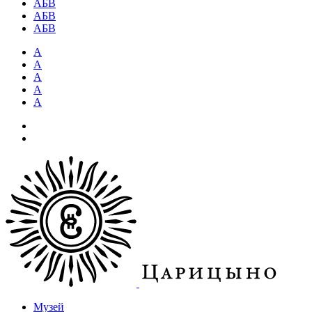
АБВ
АБВ
АБВ
А
А
А
А
А
Музей