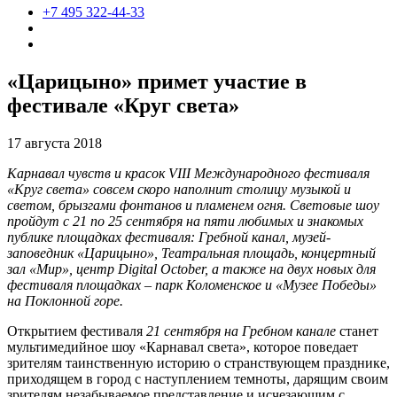
+7 495 322-44-33
«Царицыно» примет участие в
фестивале «Круг света»
17 августа 2018
Карнавал чувств и красок VIII Международного фестиваля
«Круг света» совсем скоро наполнит столицу музыкой и
светом, брызгами фонтанов и пламенем огня. Световые шоу
пройдут с 21 по 25 сентября на пяти любимых и знакомых
публике площадках фестиваля: Гребной канал, музей-
заповедник «Царицыно», Театральная площадь, концертный
зал «Мир», центр Digital October, а также на двух новых для
фестиваля площадках – парк Коломенское и «Музее Победы»
на Поклонной горе.
Открытием фестиваля
21 сентября на Гребном канале
станет
мультимедийное шоу «Карнавал света», которое поведает
зрителям таинственную историю о странствующем празднике,
приходящем в город с наступлением темноты, дарящим своим
зрителям незабываемое представление и исчезающим с