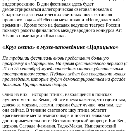
видеопроекцию. В дни фестиваля здесь будет
демонстрироваться аллегорическая световая новелла о
Спартаке и два тематических световых шоу фестиваля
прошлого года – «Небесная механика» и «Неподвластный
времени». Кроме того на фасадах ведущих театров России
покажут работы финалистов международного конкурса Art
Vision в номинации «Классик».
«Круг света» в музее-заповеднике «Царицыно»
По традиции фестиваль вновь представит большую
программу в «Царицыне». На время фестивального периода (с
21 по 25 сентября) музей-заповедник станет удивительным
пространством света. Публику ждут два совершенно новых
произведения, которые будут демонстрироваться на фасаде
Большого Царицынского дворца.
Одно из них – история птицы, находящейся в поисках
лучшего места на Земле, ей все время кажется, что где-то там,
далеко за морями, лесами, горами будет лучше, чем там, где
она сейчас. В течение светового шоу птица облетит
красивейшие места земного шара и посетит знаковые
достопримечательности: Вестминстерский дворец и Биг Бен,
церковь Саграда Фамилия, Тадж-Махал, Императорский