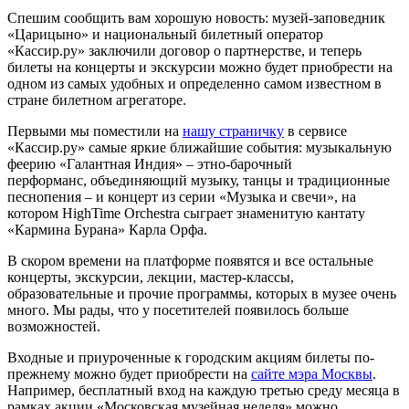
Спешим сообщить вам хорошую новость: музей-заповедник
«Царицыно» и национальный билетный оператор
«Кассир.ру» заключили договор о партнерстве, и теперь
билеты на концерты и экскурсии можно будет приобрести на
одном из самых удобных и определенно самом известном в
стране билетном агрегаторе.
Первыми мы поместили на
нашу страничку
в сервисе
«Кассир.ру» самые яркие ближайшие события: музыкальную
феерию «Галантная Индия» – этно-барочный
перформанс, объединяющий музыку, танцы и традиционные
песнопения – и концерт из серии «Музыка и свечи», на
котором HighTime Orchestra сыграет знаменитую кантату
«Кармина Бурана» Карла Орфа.
В скором времени на платформе появятся и все остальные
концерты, экскурсии, лекции, мастер-классы,
образовательные и прочие программы, которых в музее очень
много. Мы рады, что у посетителей появилось больше
возможностей.
Входные и приуроченные к городским акциям билеты по-
прежнему можно будет приобрести на
сайте мэра Москвы
.
Например, бесплатный вход на каждую третью среду месяца в
рамках акции «Московская музейная неделя» можно