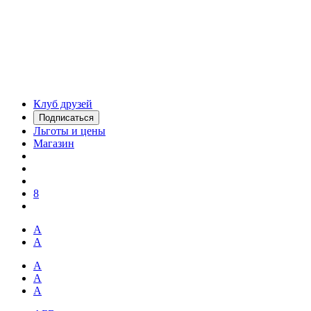
Клуб друзей
Подписаться
Льготы и цены
Магазин
8
А
А
А
А
А