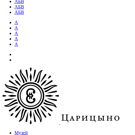
АБВ
АБВ
АБВ
А
А
А
А
А
Музей