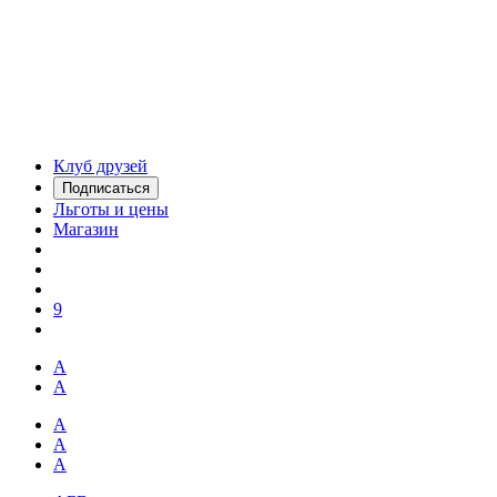
Клуб друзей
Подписаться
Льготы и цены
Магазин
9
А
А
А
А
А