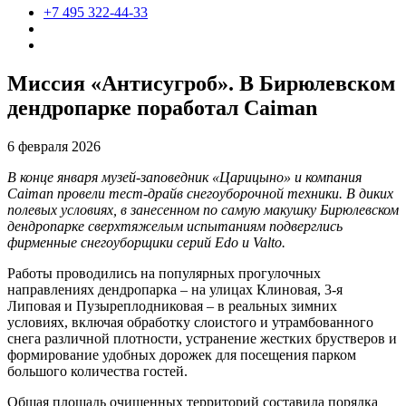
+7 495 322-44-33
Миссия «Антисугроб». В Бирюлевском
дендропарке поработал Caiman
6 февраля 2026
В конце января музей-заповедник «Царицыно» и компания
Caiman провели тест-драйв снегоуборочной техники. В диких
полевых условиях, в занесенном по самую макушку Бирюлевском
дендропарке сверхтяжелым испытаниям подверглись
фирменные снегоуборщики серий Edo и Valto.
Работы проводились на популярных прогулочных
направлениях дендропарка – на улицах Клиновая, 3-я
Липовая и Пузыреплодниковая – в реальных зимних
условиях, включая обработку слоистого и утрамбованного
снега различной плотности, устранение жестких брустверов и
формирование удобных дорожек для посещения парком
большого количества гостей.
Общая площадь очищенных территорий составила порядка