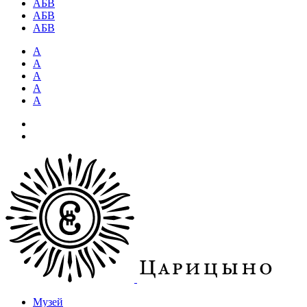
АБВ
АБВ
АБВ
А
А
А
А
А
Музей