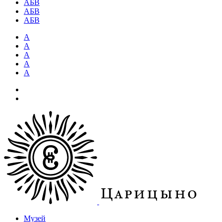
АБВ
АБВ
АБВ
А
А
А
А
А
Музей