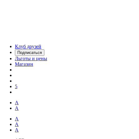
Клуб друзей
Подписаться
Льготы и цены
Магазин
5
А
А
А
А
А