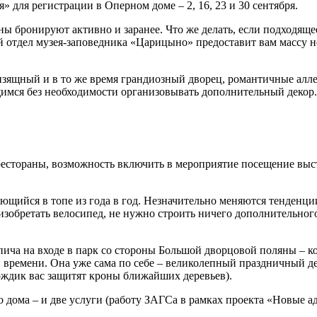
 для регистрации в Оперном доме – 2, 16, 23 и 30 сентября.
 бронируют активно и заранее. Что же делать, если подходящее 
ый отдел музея-заповедника «Царицыно» предоставит вам массу 
– изящный и в то же время грандиозный дворец, романтичные ал
мся без необходимости организовывать дополнительный декор.
естораны, возможность включить в мероприятие посещение выст
щийся в топе из года в год. Незначительно меняются тенденции
 изобретать велосипед, не нужно строить ничего дополнительно
пича на входе в парк со стороны Большой дворцовой поляны – к
и времени. Она уже сама по себе – великолепный праздничный д
ождик вас защитят кроны ближайших деревьев).
дома – и две услуги (работу ЗАГСа в рамках проекта «Новые а