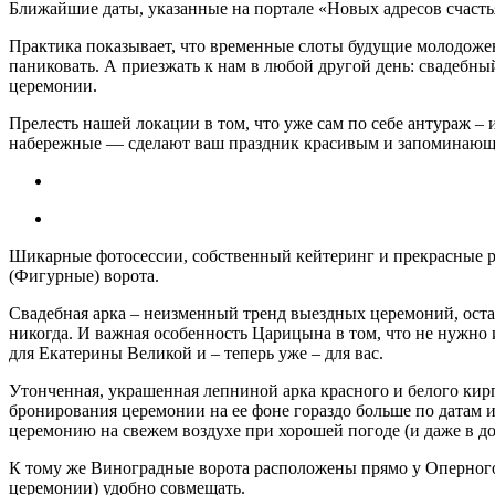
Ближайшие даты, указанные на портале «Новых адресов счастья»
Практика показывает, что временные слоты будущие молодожены
паниковать. А приезжать к нам в любой другой день: свадебн
церемонии.
Прелесть нашей локации в том, что уже сам по себе антураж 
набережные — сделают ваш праздник красивым и запоминающи
Шикарные фотосессии, собственный кейтеринг и прекрасные р
(Фигурные) ворота.
Свадебная арка – неизменный тренд выездных церемоний, остаю
никогда. И важная особенность Царицына в том, что не нужно
для Екатерины Великой и – теперь уже – для вас.
Утонченная, украшенная лепниной арка красного и белого кир
бронирования церемонии на ее фоне гораздо больше по датам 
церемонию на свежем воздухе при хорошей погоде (и даже в д
К тому же Виноградные ворота расположены прямо у Оперного 
церемонии) удобно совмещать.