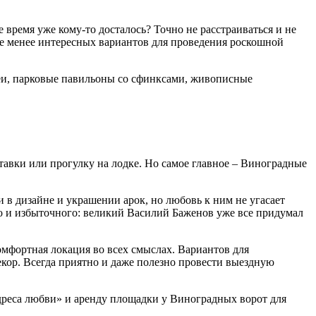
время уже кому-то досталось? Точно не расстраиваться и не
не менее интересных вариантов для проведения роскошной
леи, парковые павильоны со сфинксами, живописные
авки или прогулку на лодке. Но самое главное – Виноградные
 в дизайне и украшении арок, но любовь к ним не угасает
го и избыточного: великий Василий Баженов уже все придумал
омфортная локация во всех смыслах. Вариантов для
екор. Всегда приятно и даже полезно провести выездную
дреса любви» и аренду площадки у Виноградных ворот для