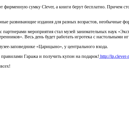
фирменную сумку Clever, а книги берут бесплатно. Причем стольк
рные развивающие издания для разных возрастов, необычные фор
мма: партнерами мероприятия стал музей занимательных наук «Э
енников». Весь день будет работать игротека с настольными иг
 в музее-заповеднике «Царицыно», у центрального входа.
с правилами Гаража и получить купон на подарок!
http://lp.cleve
всех!