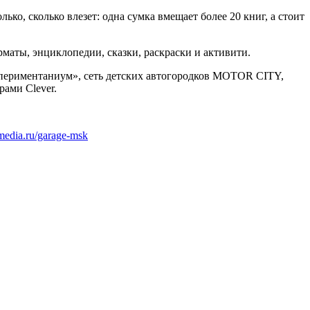
о, сколько влезет: одна сумка вмещает более 20 книг, а стоит
маты, энциклопедии, сказки, раскраски и активити.
кспериментаниум», сеть детских автогородков MOTOR CITY,
рами Clever.
r-media.ru/garage-msk