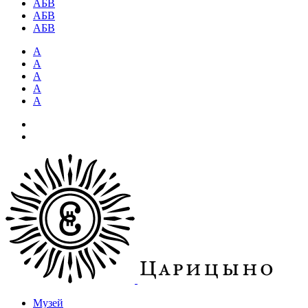
АБВ
АБВ
АБВ
А
А
А
А
А
Музей