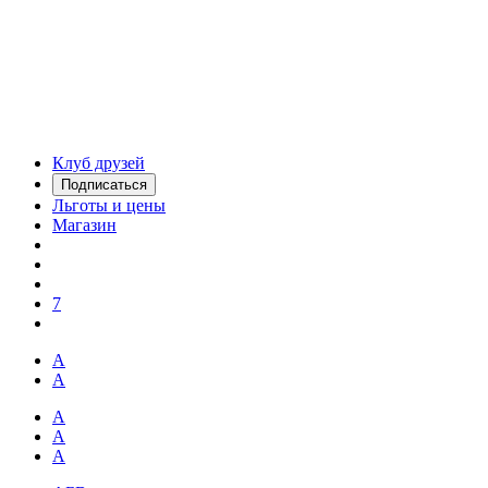
Клуб друзей
Подписаться
Льготы и цены
Магазин
7
А
А
А
А
А