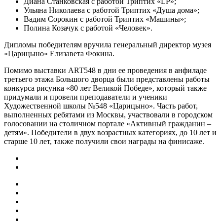
Диана Станковская с работой Триптих «LP»;
Ульяна Николаева с работой Триптих «Душа дома»;
Вадим Сорокин с работой Триптих «Машины»;
Полина Козачук с работой «Человек».
Дипломы победителям вручила генеральный директор музея
«Царицыно» Елизавета Фокина.
Помимо выставки ART548 в дни ее проведения в анфиладе
третьего этажа Большого дворца были представлены работы
конкурса рисунка «80 лет Великой Победе», который также
придумали и провели преподаватели и ученики
Художественной школы №548 «Царицыно». Часть работ,
выполненных ребятами из Москвы, участвовали в городском
голосовании на столичном портале «Активный гражданин –
детям». Победители в двух возрастных категориях, до 10 лет и
старше 10 лет, также получили свои награды на финисаже.