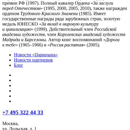
премии РФ (1997). Полный кавалер Ордена «
За заслуги
перед Отечеством
» (1995, 2000, 2005, 2010), также награжден
орденом
Трудового Красного Знамени
(1985). Имеет
государственные награды ряда зарубежных стран, золотую
медаль ЮНЕСКО «
За вклад в мировую культуру
и цивилизацию
» (1999). Действительный член
Российской
академии художеств
, член
Королевских академий художеств
Мадрида и Барселоны.
Автор книг воспоминаний «
Дорога
к тебе
» (1965–1966) и «
Россия распятая
» (2005).
Новости «Царицына»
Новости партнеров
Блог
+7 495 322 44 33
Москва,
ул. Дольская, д. 1