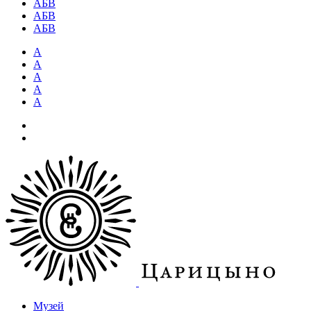
АБВ
АБВ
АБВ
А
А
А
А
А
Музей