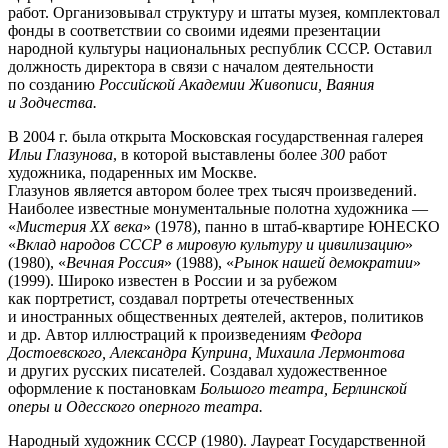
работ. Организовывал структуру и штаты музея, комплектовал
фонды в соответствии со своими идеями презентации
народной культуры национальных республик СССР. Оставил
должность директора в связи с началом деятельности
по созданию
Российской Академии Живописи, Ваяния
и Зодчества.
В 2004 г. была открыта Московская государственная галерея
Ильи Глазунова
, в которой выставлены более
300
работ
художника, подаренных им Москве.
Глазунов является автором более трех тысяч произведений.
Наиболее известные монументальные полотна художника —
«
Мистерия XX века
» (1978), панно в штаб-квартире ЮНЕСКО
«
Вклад народов СССР в мировую культуру и цивилизацию
»
(1980), «
Вечная Россия
» (1988), «
Рынок нашей демократии
»
(1999). Широко известен в России и за рубежом
как портретист, создавал портреты отечественных
и иностранных общественных деятелей, актеров, политиков
и др. Автор иллюстраций к произведениям
Федора
Достоевского, Александра Куприна, Михаила Лермонтова
и других русских писателей. Создавал художественное
оформление к постановкам
Большого театра, Берлинской
оперы и Одесского оперного театра.
Народный художник СССР (1980). Лауреат Государственной