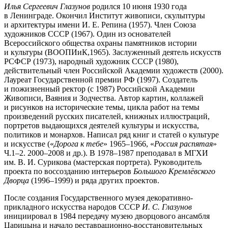
Илья Сергеевич Глазунов
родился 10 июня 1930 года
в Ленинграде. Окончил Институт живописи, скульптуры
и архитектуры имени И. Е. Репина (1957). Член Союза
художников СССР (1967). Один из основателей
Всероссийского общества охраны памятников истории
и культуры (ВООПИиК,1965). Заслуженный деятель искусств
РСФСР (1973), народный художник СССР (1980),
действительный член Российской Академии художеств (2000).
Лауреат Государственной премии РФ (1997). Создатель
и пожизненный ректор (с 1987) Российской Академии
Живописи, Ваяния и Зодчества. Автор картин, коллажей
и рисунков на исторические темы, цикла работ на темы
произведений русских писателей, книжных иллюстраций,
портретов выдающихся деятелей культуры и искусства,
политиков и монархов. Написал ряд книг и статей о культуре
и искусстве («
Дорога к тебе
» 1965‒1966, «
Россия распятая
»
Ч.1‒2. 2000‒2008 и др.). В 1978‒1987 преподавал в МГХИ
им. В. И. Сурикова (мастерская портрета). Руководитель
проекта по воссозданию интерьеров
Большого Кремлёвского
Дворца
(1996–1999) и ряда других проектов.
После создания Государственного музея декоративно-
прикладного искусства народов СССР
И. С. Глазунов
инициировал в 1984 передачу музею дворцового ансамбля
Царицына и начало реставрационно-восстановительных