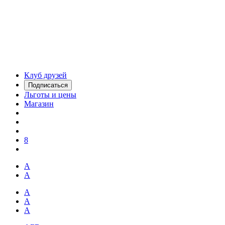
Клуб друзей
Подписаться
Льготы и цены
Магазин
8
А
А
А
А
А