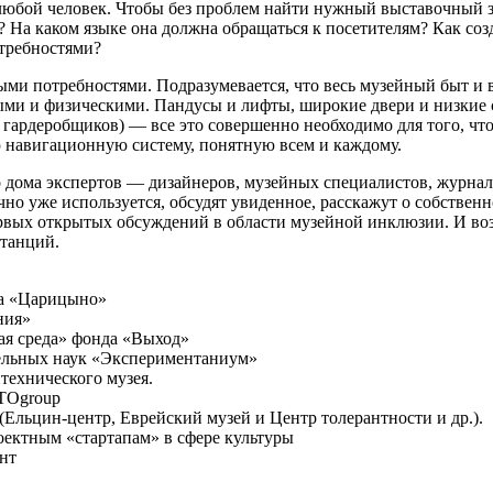
 любой человек. Чтобы без проблем найти нужный выставочный за
? На каком языке она должна обращаться к посетителям? Как соз
отребностями?
ыми потребностями. Подразумевается, что весь музейный быт и 
ми и физическими. Пандусы и лифты, широкие двери и низкие
о гардеробщиков) — все это совершенно необходимо для того, ч
ю навигационную систему, понятную всем и каждому.
дома экспертов — дизайнеров, музейных специалистов, журнал
чно уже используется, обсудят увиденное, расскажут о собствен
рвых открытых обсуждений в области музейной инклюзии. И возм
станций.
ка «Царицыно»
ния»
я среда» фонда «Выход»
тельных наук «Экспериментаниум»
ехнического музея.
TOgroup
Ельцин-центр, Еврейский музей и Центр толерантности и др.).
оектным «стартапам» в сфере культуры
нт