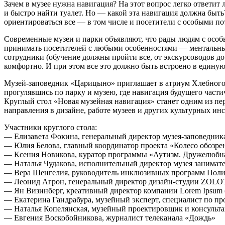
Зачем в музее нужна навигация? На этот вопрос легко ответит
и быстро найти туалет. Но — какой эта навигация должна быть
ориентироваться все — в том числе и посетители с особыми п
Современные музеи и парки объявляют, что рады людям с особ
принимать посетителей с любыми особенностями — ментальны
сотрудники (обучение должны пройти все, от экскурсоводов д
комфортно. И при этом все это должно быть встроено в едину
Музей-заповедник «Царицыно» приглашает в атриум Хлебного 
прогулявшись по парку и музею, где навигация будущего части
Круглый стол «Новая музейная навигация» станет одним из пе
направления в дизайне, работе музеев и других культурных ин
Участники круглого стола:
— Елизавета Фокина, генеральный директор музея-заповедни
— Юлия Белова, главный координатор проекта «Колесо обозре
— Ксения Новикова, куратор программы «Аутизм. Дружелюбна
— Наталья Чудакова, исполнительный директор музея занима
— Вера Шенгелия, руководитель инклюзивных программ Полит
— Леонид Агрон, генеральный директор дизайн-студии ZOLO
— Ян Визинберг, креативный директор компании Lorem Ipsum (
— Екатерина Гандрабура, музейный эксперт, специалист по пр
— Наталья Копелянская, музейный проектировщик и консульта
— Евгения Воскобойникова, журналист телеканала «Дождь»