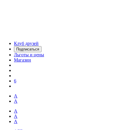
Клуб друзей
Подписаться
Льготы и цены
Магазин
6
А
А
А
А
А