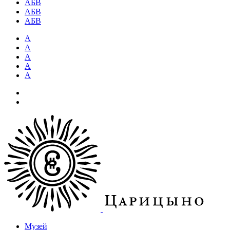
АБВ
АБВ
АБВ
А
А
А
А
А
Музей