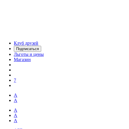
Клуб друзей
Подписаться
Льготы и цены
Магазин
7
А
А
А
А
А