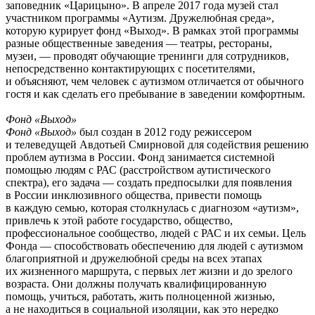
заповедник «Царицыно». В апреле 2017 года музей стал
участником программы «Аутизм. Дружелюбная среда»,
которую курирует фонд «Выход». В рамках этой программы
разные общественные заведения — театры, рестораны,
музеи, — проводят обучающие тренинги для сотрудников,
непосредственно контактирующих с посетителями,
и объясняют, чем человек с аутизмом отличается от обычного
гостя и как сделать его пребывание в заведении комфортным.
Фонд «Выход»
Фонд «Выход»
был создан в 2012 году режиссером
и телеведущей Авдотьей Смирновой для содействия решению
проблем аутизма в России. Фонд занимается системной
помощью людям с РАС (расстройством аутистического
спектра), его задача — создать предпосылки для появления
в России инклюзивного общества, привести помощь
в каждую семью, которая столкнулась с диагнозом «аутизм»,
привлечь к этой работе государство, общество,
профессиональное сообщество, людей с РАС и их семьи. Цель
Фонда — способствовать обеспечению для людей с аутизмом
благоприятной и дружелюбной среды на всех этапах
их жизненного маршрута, с первых лет жизни и до зрелого
возраста. Они должны получать квалифицированную
помощь, учиться, работать, жить полноценной жизнью,
а не находиться в социальной изоляции, как это нередко