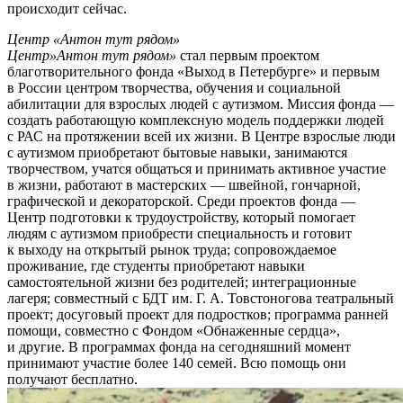
происходит сейчас.
Центр «Антон тут рядом»
Центр»Антон тут рядом»
стал первым проектом
благотворительного фонда «Выход в Петербурге» и первым
в России центром творчества, обучения и социальной
абилитации для взрослых людей с аутизмом. Миссия фонда —
создать работающую комплексную модель поддержки людей
с РАС на протяжении всей их жизни. В Центре взрослые люди
с аутизмом приобретают бытовые навыки, занимаются
творчеством, учатся общаться и принимать активное участие
в жизни, работают в мастерских — швейной, гончарной,
графической и декораторской. Среди проектов фонда —
Центр подготовки к трудоустройству, который помогает
людям с аутизмом приобрести специальность и готовит
к выходу на открытый рынок труда; сопровождаемое
проживание, где студенты приобретают навыки
самостоятельной жизни без родителей; интеграционные
лагеря; совместный с БДТ им. Г. А. Товстоногова театральный
проект; досуговый проект для подростков; программа ранней
помощи, совместно с Фондом «Обнаженные сердца»,
и другие. В программах фонда на сегодняшний момент
принимают участие более 140 семей. Всю помощь они
получают бесплатно.