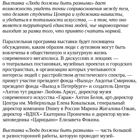
Выставка «Люди должны быть разными» дает
возможность увидеть точки соприкосновения между тем,
что делают студенты Центра и художники-наивисты,
и убедиться в тотальности искусства, — в том, что оно
является территорией единства людей, чье мировоззрение
выходит за рамки того, что принято считать нормой.
Параллельная программа выставки будет посвящена
обсуждению, каким образом люди с аутизмом могут быть
вовлечены в общественную и культурную жизнь
современного мегаполиса. В дискуссиях и лекциях —
о театральных постановках, музейных проектах и городских
пространствах, в организации которых учитываются
интересы людей с расстройством аутистического спектра, —
примут участие президент фонда «Выход» Авдотья Смирнова,
президент фонда «Выход в Петербурге» и создатель Центра
«Антон тут рядом» Любовь Аркус, директор музея
современного искусства «Гараж» Антон Белов, арт-директор
Центра им. Мейерхольда Елена Ковальская, генеральный
директор компании Disney в России Марина Жигалова-Озкан,
директор «ВДНХ» Екатерина Проничева и директор музея-
заповедника «Царицыно» Елизавета Фокина.
Выставка
«
Люди должны быть разными
»
—
часть большой
и разносторонней работы, которую проводит музей-