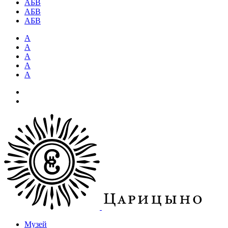
АБВ
АБВ
АБВ
А
А
А
А
А
Музей