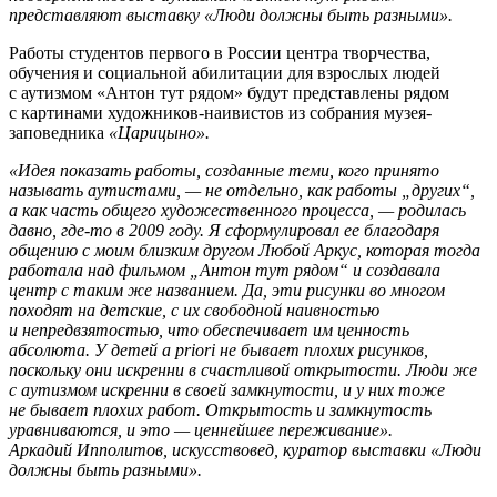
представляют выставку «Люди должны быть разными».
Работы студентов первого в России центра творчества,
обучения и социальной абилитации для взрослых людей
с аутизмом «Антон тут рядом» будут представлены рядом
с картинами художников-наивистов из собрания музея-
заповедника
«Царицыно».
«Идея показать работы, созданные теми, кого принято
называть аутистами, — не отдельно, как работы „других“,
а как часть общего художественного процесса, — родилась
давно, где-то в 2009 году. Я сформулировал ее благодаря
общению с моим близким другом Любой Аркус, которая тогда
работала над фильмом „Антон тут рядом“ и создавала
центр с таким же названием. Да, эти рисунки во многом
походят на детские, с их свободной наивностью
и непредвзятостью, что обеспечивает им ценность
абсолюта. У детей a priori не бывает плохих рисунков,
поскольку они искренни в счастливой открытости. Люди же
с аутизмом искренни в своей замкнутости, и у них тоже
не бывает плохих работ. Открытость и замкнутость
уравниваются, и это — ценнейшее переживание».
Аркадий Ипполитов, искусствовед, куратор выставки «Люди
должны быть разными».