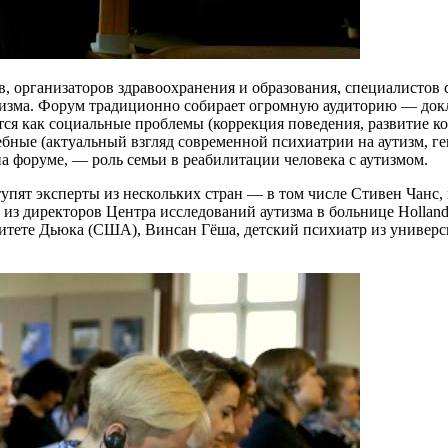
в, организаторов здравоохранения и образования, специалистов
утизма. Форум традиционно собирает огромную аудиторию — док
тся как социальные проблемы (коррекция поведения, развитие
чебные (актуальный взгляд современной психиатрии на аутизм, 
на форуме, — роль семьи в реабилитации человека с аутизмом.
тупят эксперты из нескольких стран — в том числе Стивен Чанс,
з директоров Центра исследований аутизма в больнице Holland Bl
тете Дьюка (США), Винсан Гёша, детский психиатр из универс