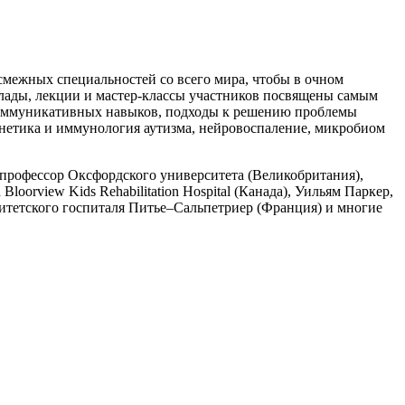
 смежных специальностей со всего мира, чтобы в очном
лады, лекции и мастер-классы участников посвящены самым
 коммуникативных навыков, подходы к решению проблемы
генетика и иммунология аутизма, нейровоспаление, микробиом
 профессор Оксфордского университета (Великобритания),
oorview Kids Rehabilitation Hospital (Канада), Уильям Паркер,
итетского госпиталя Питье–Сальпетриер (Франция) и многие