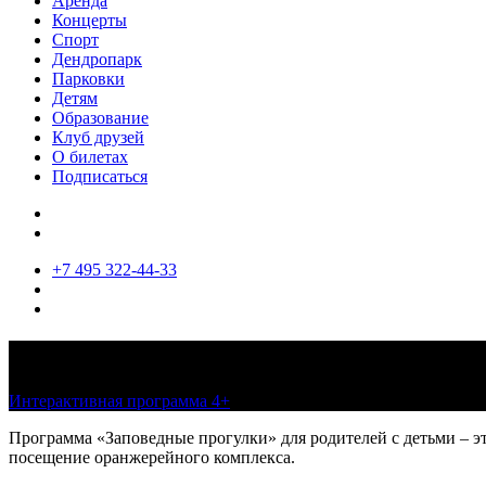
Аренда
Концерты
Спорт
Дендропарк
Парковки
Детям
Образование
Клуб друзей
О билетах
Подписаться
+7 495 322-44-33
Заповедные прогулки. Март
Интерактивная программа 4+
01—31 марта 2022, по расписан
Программа «Заповедные прогулки» для родителей с детьми – эт
посещение оранжерейного комплекса.