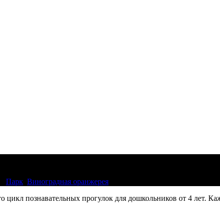
ию
Парк
,
Виноградная оранжерея
о цикл познавательных прогулок для дошкольников от 4 лет. Ка