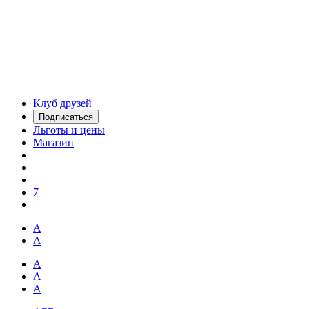
Клуб друзей
Подписаться
Льготы и цены
Магазин
7
А
А
А
А
А