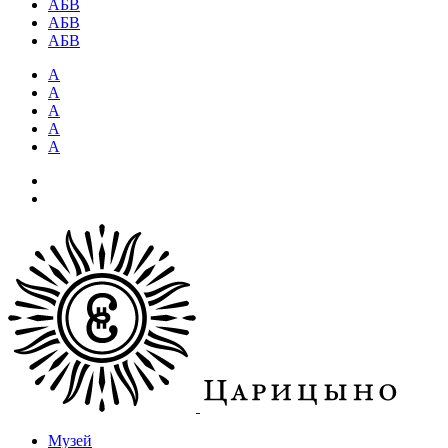
АБВ
АБВ
АБВ
А
А
А
А
А
Музей