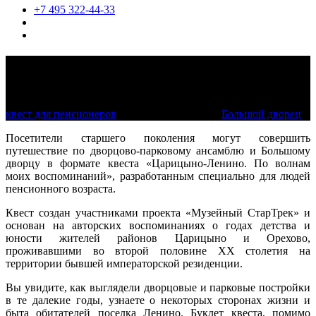
+7 495 322-44-33
Царицыно-Ленино. По волнам моих
воспоминаний
квест для пенсионеров
кроме понедельника
Большой дворец
Посетители старшего поколения могут совершить
путешествие по дворцово-парковому ансамблю и Большому
дворцу в формате квеста «Царицыно-Ленино. По волнам
моих воспоминаний», разработанным специально для людей
пенсионного возраста.
Квест создан участниками проекта «Музейный СтарТрек» и
основан на авторских воспоминаниях о годах детства и
юности жителей районов Царицыно и Орехово,
проживавшими во второй половине XX столетия на
территории бывшей императорской резиденции.
Вы увидите, как выглядели дворцовые и парковые постройки
в те далекие годы, узнаете о некоторых сторонах жизни и
быта обитателей поселка Ленино. Буклет квеста, помимо