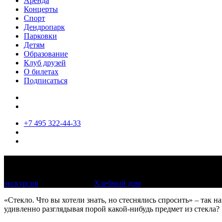
Аренда
Концерты
Спорт
Дендропарк
Парковки
Детям
Образование
Клуб друзей
О билетах
Подписаться
+7 495 322-44-33
Стекло: что вы хотели знать, но стесн
экскурсия
по расписанию
Хлебный дом
«Стекло. Что вы хотели знать, но стеснялись спросить» – так
удивленно разглядывая порой какой-нибудь предмет из стекла?