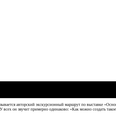
ялись спросить. Авторская экскурсия Ол
 называется авторский экскурсионный маршрут по выставке «Осн
 У всех он звучит примерно одинаково: «Как можно создать такое