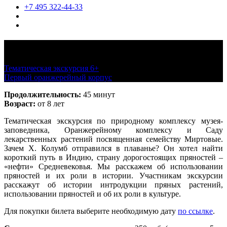
+7 495 322-44-33
По следам Колумба
Тематическая экскурсия 6+
июнь-август, по расписанию
Первый оранжерейный корпус
Продолжительность:
45 минут
Возраст:
от 8 лет
Тематическая экскурсия по природному комплексу музея-
заповедника, Оранжерейному комплексу и Саду
лекарственных растений посвященная семейству Миртовые.
Зачем Х. Колумб отправился в плаванье? Он хотел найти
короткий путь в Индию, страну дорогостоящих пряностей –
«нефти» Средневековья. Мы расскажем об использовании
пряностей и их роли в истории. Участникам экскурсии
расскажут об истории интродукции пряных растений,
использовании пряностей и об их роли в культуре.
Для покупки билета выберите необходимую дату
по ссылке
.