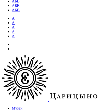
АБВ
АБВ
АБВ
А
А
А
А
А
Музей