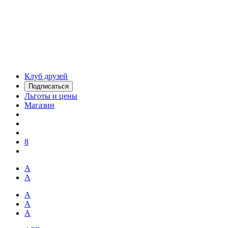
Клуб друзей
Подписаться
Льготы и цены
Магазин
8
А
А
А
А
А