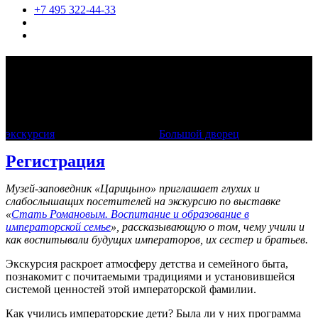
+7 495 322-44-33
Экскурсия по выставке «Стать
Романовым» с переводом на русский
жестовый язык
экскурсия
31 марта 2024, 15:00
Большой дворец
Регистрация
Музей-заповедник «Царицыно» приглашает глухих и
слабослышащих посетителей на экскурсию по выставке
«
Стать Романовым. Воспитание и образование в
императорской семье
», рассказывающую о том, чему учили и
как воспитывали будущих императоров, их сестер и братьев.
Экскурсия раскроет атмосферу детства и семейного быта,
познакомит с почитаемыми традициями и установившейся
системой ценностей этой императорской фамилии.
Как учились императорские дети? Была ли у них программа