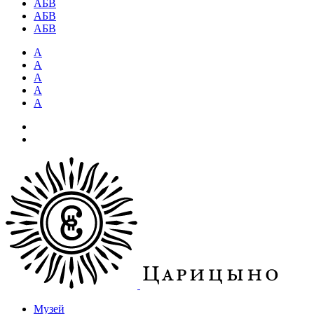
АБВ
АБВ
АБВ
А
А
А
А
А
Музей