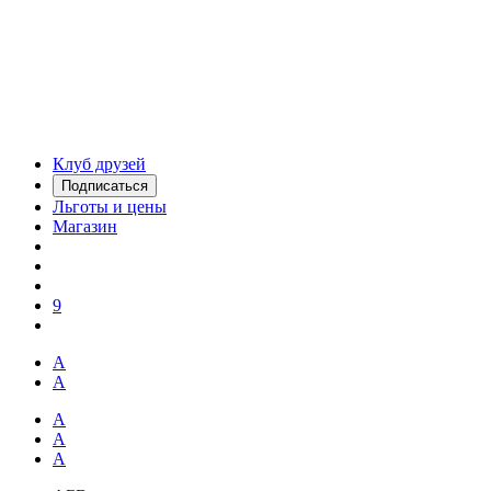
Клуб друзей
Подписаться
Льготы и цены
Магазин
9
А
А
А
А
А