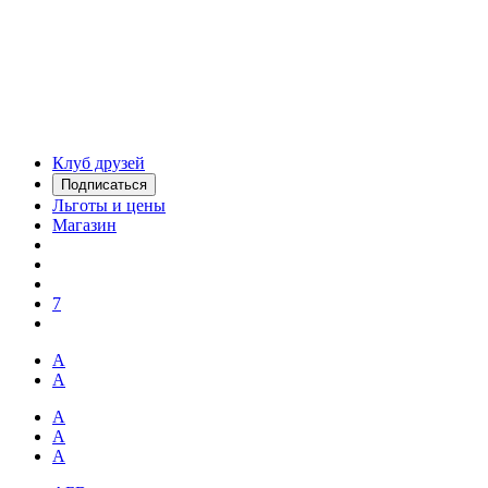
Клуб друзей
Подписаться
Льготы и цены
Магазин
7
А
А
А
А
А