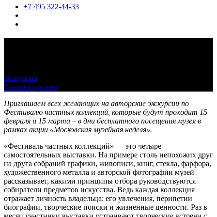
+7 495 322-44-33
Авторские экскурсии по Фестивалю
частных коллекций
экскурсия
15 февраля 2023 — 15 марта 2023, по расписанию
Большой дворец
Приглашаем всех желающих на авторские экскурсии по
Фестивалю частных коллекций, которые будут проходит 15
февраля и 15 марта – в дни бесплатного посещения музея в
рамках акции «Московская музейная неделя».
«Фестиваль частных коллекций» — это четыре
самостоятельных выставки. На примере столь непохожих друг
на друга собраний графики, живописи, книг, стекла, фарфора,
художественного металла и авторской фотографии музей
рассказывает, какими принципы отбора руководствуются
собиратели предметов искусства. Ведь каждая коллекция
отражает личность владельца: его увлечения, перипетии
биографии, творческие поиски и жизненные ценности. Раз в
месяц участники выставки устраивают творческие встречи с