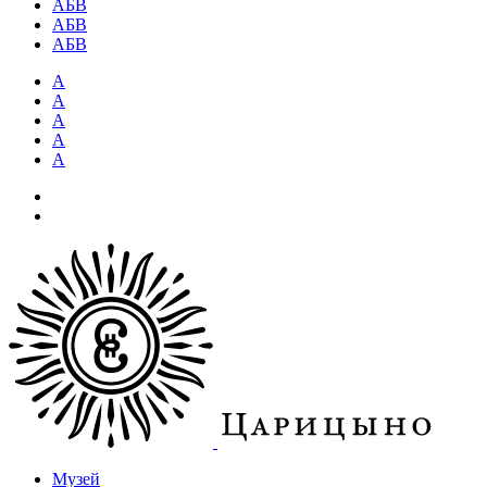
АБВ
АБВ
АБВ
А
А
А
А
А
Музей