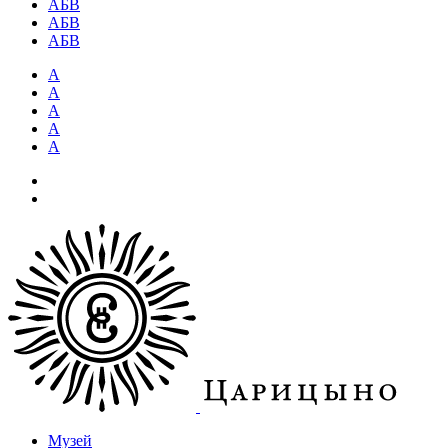
АБВ
АБВ
АБВ
А
А
А
А
А
Музей