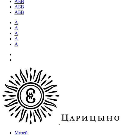
АБВ
АБВ
АБВ
А
А
А
А
А
Музей