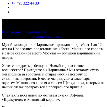
+7 495 322-44-33
Козни Мышиного короля
Новогоднее представление
21 декабря 2018 — 4 января 2019,
11:00, 13:00, 15:00
Большой дворец
Музей-заповедник «Царицыно» приглашает детей от 4 до 12
лет на Новогоднее представление «Козни Мышиного короля»
в самое сказочное место Москвы — Большой царицынский
дворец.
Хотите подарить ребенку на Новый год настоящее
волшебство? Приходите в «Царицыно»! Мы оставим суету
мегаполиса за воротами и отправимся на встречу со
сказочными героями. Вместе мы разрушим злые чары,
одолеем Мышиного короля и спасем Щелкунчика, который на
наших глазах превратится в прекрасного принца!
Спектакль поставлен по мотивам сказки Гофмана
«Щелкунчик и Мышиный король».