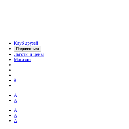
Клуб друзей
Подписаться
Льготы и цены
Магазин
9
А
А
А
А
А