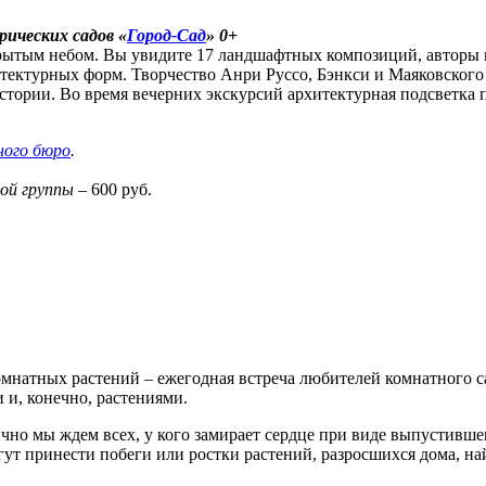
ических садов «
Город-Сад
» 0+
рытым небом. Вы увидите 17 ландшафтных композиций, авторы к
тектурных форм. Творчество Анри Руссо, Бэнкси и Маяковского
истории. Во время вечерних экскурсий архитектурная подсветка
ного бюро
.
ой группы
– 600 руб.
комнатных растений – ежегодная встреча любителей комнатного с
 и, конечно, растениями.
ычно мы ждем всех, у кого замирает сердце при виде выпустивш
т принести побеги или ростки растений, разросшихся дома, найт