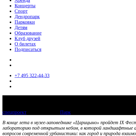
Аренда
Концерты
Спорт
Дендропарк
Парковки
Детям
Образование
Клуб друзей
О билетах
Подписаться
+7 495 322-44-33
IX Фестиваль исторических садов
спецпроект
21—30 августа
Парк
В конце лета в музее-заповеднике «Царицыно» пройдет IX Фес
лабораторию под открытым небом, в которой ландшафтные ар
вопросов современной урбанистики: как город и природа взаим