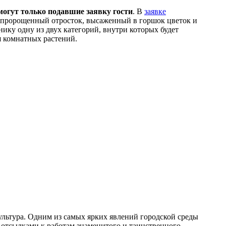
огут только подавшие заявку гости
. В
заявке
к, пророщенный отросток, высаженный в горшок цветок и
нику одну из двух категорий, внутри которых будет
я комнатных растений.
льтура. Одним из самых ярких явлений городской среды
е отсылками к работам знаменитого и таинственного