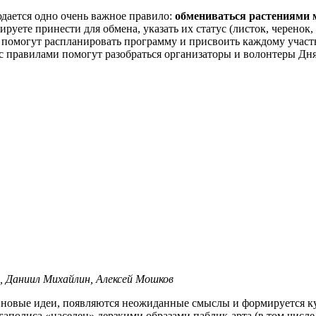
дается одно очень важное правило:
обмениваться растениями м
ируете принести для обмена, указать их статус (листок, черено
ия помогут распланировать программу и присвоить каждому участ
 правилами помогут разобраться организаторы и волонтеры Дн
, Даниил Михайлин, Алексей Мошков
 новые идеи, появляются неожиданные смыслы и формируется ку
егаполиса «населен» дерзкими образами паблик-арта (в том числ