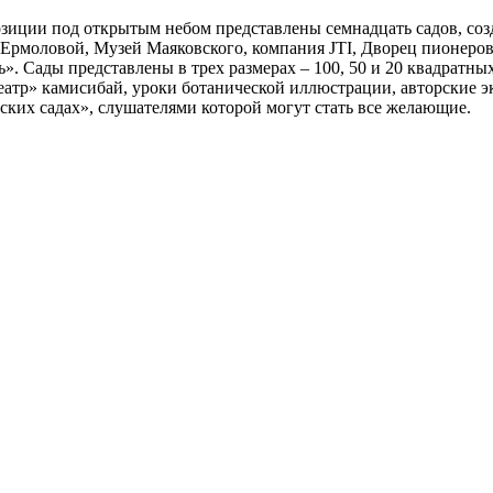
позиции под открытым небом представлены семнадцать садов, с
р Ермоловой, Музей Маяковского, компания JTI, Дворец пионеро
. Сады представлены в трех размерах – 100, 50 и 20 квадратны
еатр» камисибай, уроки ботанической иллюстрации, авторские 
ских садах», слушателями которой могут стать все желающие.