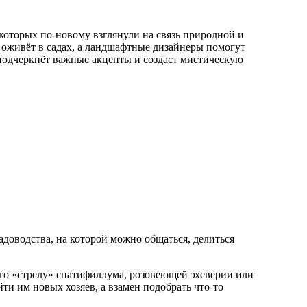
оторых по-новому взглянули на связь природной и
 оживёт в садах, а ландшафтные дизайнеры помогут
 подчеркнёт важные акценты и создаст мистическую
адоводства, на которой можно общаться, делиться
его «стрелу» спатифиллума, розовеющей эхеверии или
и им новых хозяев, а взамен подобрать что-то