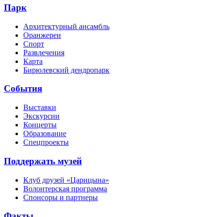
Парк
Архитектурный ансамбль
Оранжереи
Спорт
Развлечения
Карта
Бирюлевский дендропарк
События
Выставки
Экскурсии
Концерты
Образование
Спецпроекты
Поддержать музей
Клуб друзей «Царицына»
Волонтерская программа
Спонсоры и партнеры
Факты