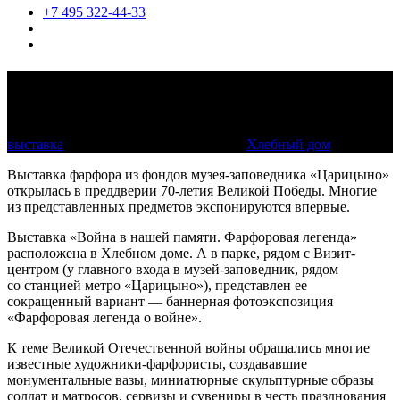
+7 495 322-44-33
Война в нашей памяти. Фарфоровая
легенда
выставка
8 мая 2015 — 7 декабря 2015
Хлебный дом
Выставка фарфора из фондов музея-заповедника «Царицыно»
открылась в преддверии 70-летия Великой Победы. Многие
из представленных предметов экспонируются впервые.
Выставка «Война в нашей памяти. Фарфоровая легенда»
расположена в Хлебном доме. А в парке, рядом с Визит-
центром (у главного входа в музей-заповедник, рядом
со станцией метро «Царицыно»), представлен ее
сокращенный вариант — баннерная фотоэкспозиция
«Фарфоровая легенда о войне».
К теме Великой Отечественной войны обращались многие
известные художники-фарфористы, создававшие
монументальные вазы, миниатюрные скульптурные образы
солдат и матросов, сервизы и сувениры в честь празднования