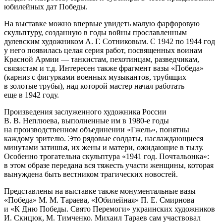
юбилейных дат Победы.
На выставке можно впервые увидеть малую фарфоровую
скульптуру, созданную в годы войны прославленным
дулевским художником А. Г. Сотниковым. С 1942 по 1944 год
у него появилась целая серия работ, посвященных воинам
Красной Армии — танкистам, пехотинцам, разведчикам,
связистам и т.д. Интересен также фрагмент вазы «Победа»
(карниз с фигурками военных музыкантов, трубящих
в золотые трубы), над которой мастер начал работать
еще в 1942 году.
Произведения заслуженного художника России
В. В. Неплюева, выполненные им в 1980-е годы
на производственном объединении «Гжель», понятны
каждому зрителю. Это рядовые солдаты, наслаждающиеся
минутами затишья, их жены и матери, ожидающие в тылу.
Особенно трогательна скульптура «1941 год. Почтальонка»:
в этом образе передана вся тяжесть участи женщины, которая
вынуждена быть вестником трагических новостей.
Представлены на выставке также монументальные вазы
«Победа» М. М. Тараева, «Юбилейная» П. Е. Смирнова
и «К Дню Победы. Свято Перемоги» украинских художников
И. Скицюк, М. Тимченко. Михаил Тараев сам участвовал