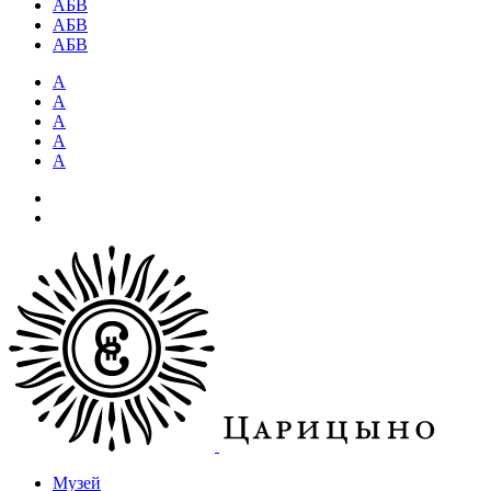
АБВ
АБВ
АБВ
А
А
А
А
А
Музей