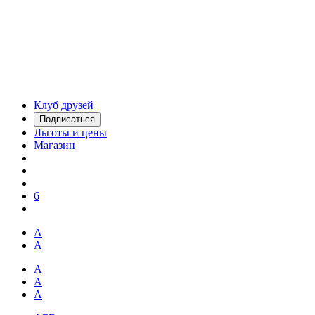
Клуб друзей
Подписаться
Льготы и цены
Магазин
6
А
А
А
А
А