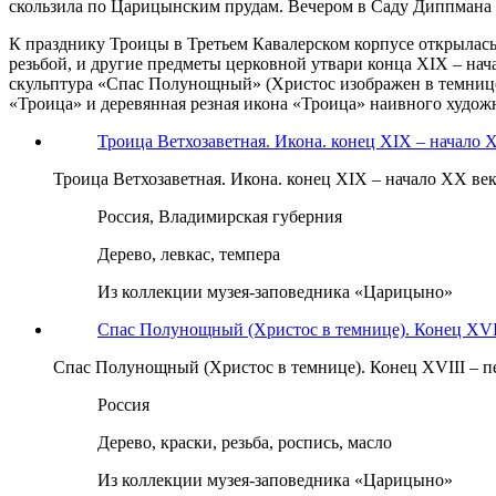
скользила по Царицынским прудам. Вечером в Саду Диппмана 
К празднику Троицы в Третьем Кавалерском корпусе открылас
резьбой, и другие предметы церковной утвари конца XIX – нач
скульптура «Спас Полунощный» (Христос изображен в темнице
«Троица» и деревянная резная икона «Троица» наивного худож
Троица Ветхозаветная. Икона. конец XIX – начало 
Троица Ветхозаветная. Икона. конец XIX – начало ХХ ве
Россия, Владимирская губерния
Дерево, левкас, темпера
Из коллекции музея-заповедника «Царицыно»
Спас Полунощный (Христос в темнице). Конец XVII
Спас Полунощный (Христос в темнице). Конец XVIII – п
Россия
Дерево, краски, резьба, роспись, масло
Из коллекции музея-заповедника «Царицыно»