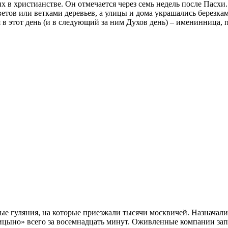
 в христианстве. Он отмечается через семь недель после Пасхи
ветов или ветками деревьев, а улицы и дома украшались березк
я в этот день (и в следующий за ним Духов день) – именинница,
ые гуляния, на которые приезжали тысячи москвичей. Назначал
ицыно» всего за восемнадцать минут. Оживленные компании зап