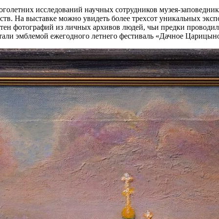
многолетних исследований научных сотрудников музея-заповедни
ьств. На выставке можно увидеть более трехсот уникальных экс
отен фотографий из личных архивов людей, чьи предки проводи
стали эмблемой ежегодного летнего фестиваль «Дачное Царицыно»