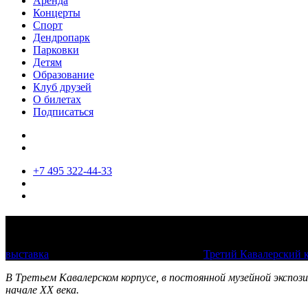
Аренда
Концерты
Спорт
Дендропарк
Парковки
Детям
Образование
Клуб друзей
О билетах
Подписаться
+7 495 322-44-33
Троица в дачном Царицыне
выставка
3 июня 2025 — 7 сентября 2025
Третий Кавалерский 
В Третьем Кавалерском корпусе, в постоянной музейной экспо
начале
XX
века.