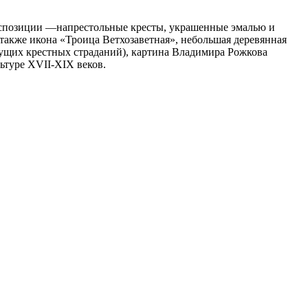
экспозиции —напрестольные кресты, украшенные эмалью и
 также икона «Троица Ветхозаветная», небольшая деревянная
дущих крестных страданий), картина Владимира Рожкова
ьтуре XVII-XIX веков.