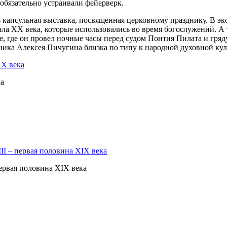
обязательно устраивали фейерверк.
ь капсульная выставка, посвященная церковному празднику. В 
ала ХХ века, которые использовались во время богослужений. А
, где он провел ночные часы перед судом Понтия Пилата и гря
ника Алексея Пичугина близка по типу к народной духовной кул
ХХ века
ка
I – первая половина XIX века
ервая половина XIX века