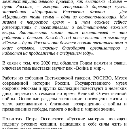
межинституционального проекта, как выставка «Семья
–
душа России»,
–
говорит генеральный директор музея-
заповедника «Царицыно» Елизавета Фокина.
–
Для
«Царицына» тема семьи
–
одна из основополагающих. Мы
живем в непростое время
–
и тем важнее сейчас
разговаривать с посетителями о действительно важных
вещах. Значительная часть наши посетителей
–
это
родители с детьми. Каждый год после визита на выставку
«Семья
–
душа России» они делятся своими впечатлениями в
книге отзывов, искренне благодарят организаторов и
надеются на продолжение в следующем году».
В связи с тем, что 2020 год объявлен Годом памяти и славы,
ключевая тема выставки звучит как «Война и мир».
Работы из собрания Третьяковской галереи, РОСИЗО, Музея
современной истории России, Государственного музея
обороны Москвы и других коллекций повествуют о нелегких
днях, пережитых семьями во время Великой Отечественной
войны. Основные разделы экспозиции посвящены жизни в
тылу, расставаниям с близкими, возвращению с войны и
празднованию победы, памяти о войне и мирной жизни.
Полиптих Петра Оссовского «Русские матери» посвящен
подвигу русских женщин, нашедших в себе силы жить и