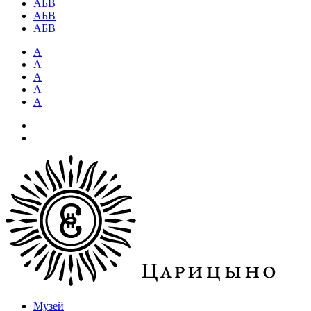
АБВ
АБВ
АБВ
А
А
А
А
А
Музей