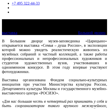
+7 495 322-44-33
Семья – душа России 2020
выставка
13 октября 2020 — 13 декабря 2020
Большой дворец
В Большом дворце музея-заповедника «Царицыно»
открывается выставка «Семья
–
душа России», в экспозиции
которой можно увидеть реалистическую живопись из
музейных собраний и частный коллекций, а также работы
профессиональных и непрофессиональных художников и
студентов художественных вузов, участвовавших в
одноименном конкурсе. В этом году впервые участвуют
фотохудожники.
Выставка организована Фондом социально-культурных
инициатив при участии Министерства культуры России,
Департамента культуры Москвы и государственного музейно-
выставочного центра «РОСИЗО».
«Для нас большая честь в четвертый раз принимать у себя и
быть соорганизатором такого крупного межмузейного,