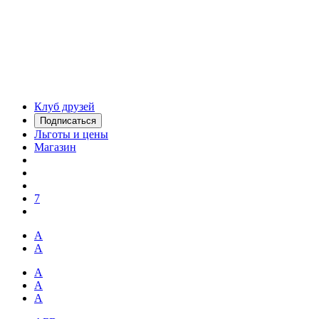
Клуб друзей
Подписаться
Льготы и цены
Магазин
7
А
А
А
А
А