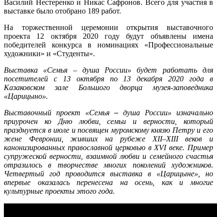
Василий Нестеренко и Никас Сафронов. Всего для участия в
выставке было отобрано 189 работ.
На торжественной церемонии открытия выставочного
проекта 12 октября 2020 году будут объявлены имена
победителей конкурса в номинациях «Профессиональные
художники» и «Студенты».
Выставка «Семья – душа России» будет работать для
посетителей с 13 октября по 13 декабря 2020 года в
Казаковском зале Большого дворца музея-заповедника
«Царицыно».
Выставочный проект «Семья
–
душа России» изначально
приурочен ко Дню любви, семьи и верности, который
празднуется в июле и посвящен муромскому князю Петру и его
жене Февронии, живших на рубеже XII–XIII веков и
канонизированных православной церковью в XVI веке. Пример
супружеской верности, взаимной любви и семейного счастья
отразилось в творчестве многих поколений художников.
Четвертый год проводится выставка в «Царицыне», но
впервые оказалась перенесена на осень, как и многие
культурные проекты этого года.