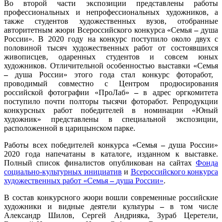
Во второй части экспозиции представлены работы
профессиональных и непрофессиональных художников, а
также студентов художественных вузов, отобранные
авторитетным жюри Всероссийского конкурса «Семья
–
душа
России». В 2020 году на конкурс поступило около двух с
половиной тысяч художественных работ от состоявшихся
живописцев, одаренных студентов и совсем юных
художников. Отличительной особенностью выставки «Семья
–
душа России» этого года стал конкурс фоторабот,
проводимый совместно с Центром продюсирования
российской фотографии «ПроЛаб»
–
в адрес оргкомитета
поступило почти полторы тысячи фоторабот. Репродукции
конкурсных работ победителей в номинации «Юный
художник» представлены в специальной экспозиции,
расположенной в царицынском парке.
Работы всех победителей конкурса «Семья
–
душа России»
2020 года напечатаны в каталоге, изданном к выставке.
Полный список финалистов опубликован на сайтах
Фонда
социально-культурных инициатив
и
Всероссийского конкурса
художественных работ «Семья
–
душа России»
.
В состав конкурсного жюри вошли современные российские
художники и видные деятели культуры
–
в том числе
Александр Шилов, Сергей Андрияка, Зураб Церетели,