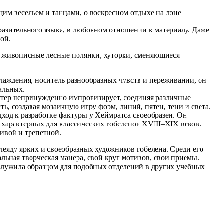
им весельем и танцами, о воскресном отдыхе на лоне
разительного языка, в любовном отношении к материалу. Даже
ой.
: живописные лесные полянки, хуторки, сменяющиеся
слаждения, носитель разнообразных чувств и переживаний, он
альных.
астер непринужденно импровизирует, соединяя различные
, создавая мозаичную игру форм, линий, пятен, тени и света.
ход к разработке фактуры у Хеймратса своеобразен. Он
характерных для классических гобеленов XVIII–XIX веков.
ивой и трепетной.
леяду ярких и своеобразных художников гобелена. Среди его
альная творческая манера, свой круг мотивов, свои приемы.
ослужила образцом для подобных отделений в других учебных