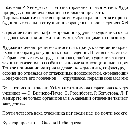
Гобелены Р. Хеймратса — это восторженный гимн жизни. Худож
природы, полной очарования и скромной прелести.
Лирико-романтическое восприятие мира окрашивает все произве
будничные сцены и ситуации превращены в произведениях Хейм
Огромное влияние на формирование будущего художника оказа
раздольными равнинами и холмами, убегающими к горизонту.
Художник очень трепетно относится к цвету, к сочетанию крас
входит в образную сущность произведений. Цвет выражает цел
Избрав вечные темы труда, природы, любви, художник уходит 
техники ткачества, разрабатывая новые композиционные и цве
Тонкое понимание материала делает каждую нить, ее фактуру,
осознанно отказался от сглаженных поверхностей, скрывающи
Поверхность его гобеленов — струящаяся, переливающаяся мн
Большое место в жизни Хеймратса занимала педагогическая дея
учеников — Э. Вигнере-Паулс, Э. Розенбергс, Р. Богустова, Л.
Хеймратс не только организовал в Академии отделение ткачест
заведениях.
Почти четверть века художника нет среди нас, но почти все е
Куратор проекта — Оксана Шеболдаева.