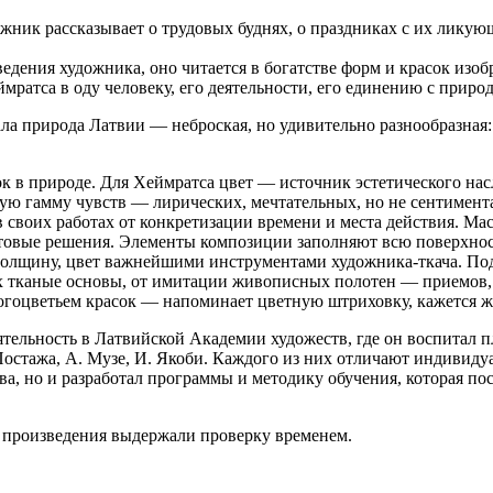
ник рассказывает о трудовых буднях, о праздниках с их ликующ
дения художника, оно читается в богатстве форм и красок изоб
ратса в оду человеку, его деятельности, его единению с природ
ла природа Латвии — неброская, но удивительно разнообразная
ок в природе. Для Хеймратса цвет — источник эстетического на
ую гамму чувств — лирических, мечтательных, но не сентимент
в своих работах от конкретизации времени и места действия. М
товые решения. Элементы композиции заполняют всю поверхность
 толщину, цвет важнейшими инструментами художника-ткача. Под
х тканые основы, от имитации живописных полотен — приемов, 
огоцветьем красок — напоминает цветную штриховку, кажется ж
тельность в Латвийской Академии художеств, где он воспитал п
 Постажа, А. Музе, И. Якоби. Каждого из них отличают индивиду
ва, но и разработал программы и методику обучения, которая п
го произведения выдержали проверку временем.