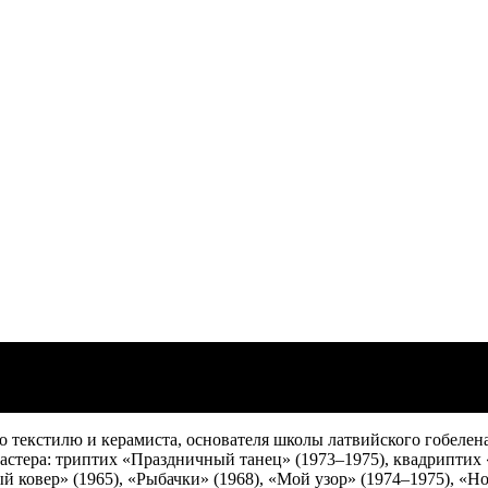
ю со дня рождения художника
о текстилю и керамиста, основателя школы латвийского гобеле
 мастера: триптих «Праздничный танец» (1973–1975), квадрипти
ый ковер» (1965), «Рыбачки» (1968), «Мой узор» (1974–1975), «Но