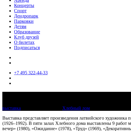
Аренда
Концерты
Спорт
Дендропарк
Парковки
Детям
Образование
Клуб друзей
О билетах
Подписаться
+7 495 322-44-33
Рудольф Хеймратс. Гобелены. К 90-лети
выставка
01—30 апреля 2016
Хлебный дом
Выставка представляет произведения латвийского художника п
(1926–1992). В пяти залах Хлебного дома выставлены 9 работ
вечер» (1980), «Ожидание» (1978), «Труд» (1969), «Декоративн