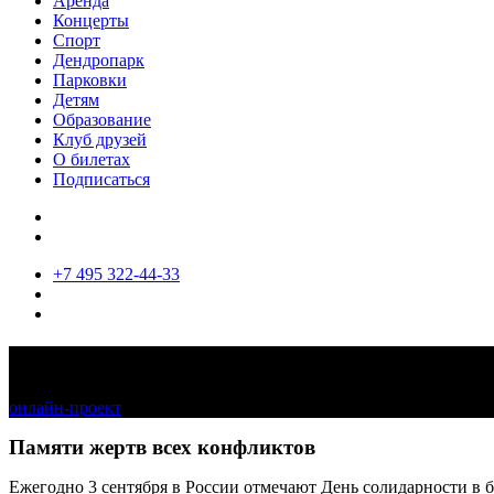
Аренда
Концерты
Спорт
Дендропарк
Парковки
Детям
Образование
Клуб друзей
О билетах
Подписаться
+7 495 322-44-33
Память, вплетённая в нити
онлайн-проект
Памяти жертв всех конфликтов
Ежегодно 3 сентября в России отмечают День солидарности в 