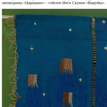
заповедника «Царицыно» – гобелен Инги Скуини «Вырубка».