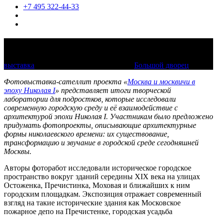
+7 495 322-44-33
Николаевская Москва сегодня
выставка
20 декабря 2025 — 11 января
Большой дворец
Фотовыставка-сателлит проекта «
Москва и москвичи в
эпоху Николая I
» представляет итоги творческой
лаборатории для подростков, которые исследовали
современную городскую среду и её взаимодействие с
архитектурой эпохи Николая I. Участникам было предложено
придумать фотопроекты, описывающие архитектурные
формы николаевского времени: их существование,
трансформацию и звучание в городской среде сегодняшней
Москвы.
Авторы фоторабот исследовали историческое городское
пространство вокруг зданий середины XIX века на улицах
Остоженка, Пречистинка, Моховая и ближайших к ним
городским площадкам. Экспозиция отражает современный
взгляд на такие исторические здания как Московское
пожарное депо на Пречистенке, городская усадьба