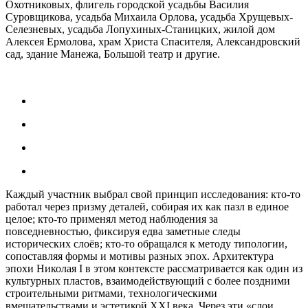
Охотниковых, флигель городской усадьбы Василия
Суровщикова, усадьба Михаила Орлова, усадьба Хрущевых-
Селезневых, усадьба Лопухиных-Станицких, жилой дом
Алексея Ермолова, храм Христа Спасителя, Александровский
сад, здание Манежа, Большой театр и другие.
Каждый участник выбрал свой принцип исследования: кто-то
работал через призму деталей, собирая их как пазл в единое
целое; кто-то применял метод наблюдения за
повседневностью, фиксируя едва заметные следы
исторических слоёв; кто-то обращался к методу типологии,
сопоставляя формы и мотивы разных эпох. Архитектура
эпохи Николая I в этом контексте рассматривается как один из
культурных пластов, взаимодействующий с более поздними
строительными ритмами, технологическими
вмешательствами и эстетикой XXI века. Через эти «слои