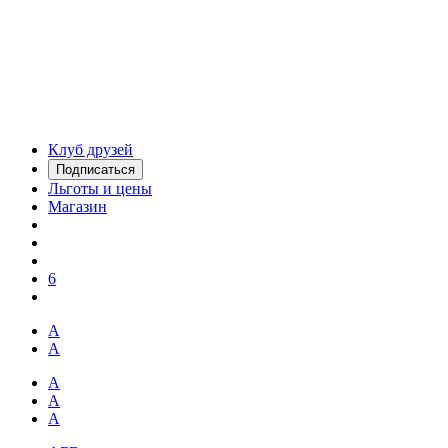
Клуб друзей
Подписаться
Льготы и цены
Магазин
6
А
А
А
А
А