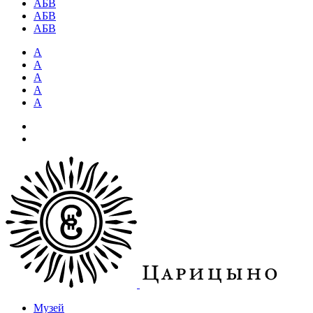
АБВ
АБВ
АБВ
А
А
А
А
А
Музей