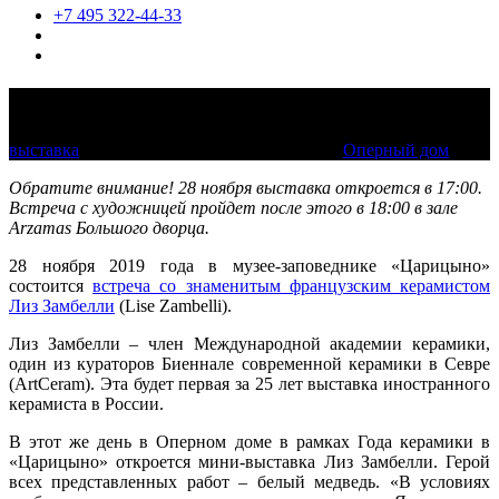
+7 495 322-44-33
Лиз Замбелли и ее белые медведи
выставка
28 ноября 2019 — 12 января 2020
Оперный дом
Обратите внимание! 28 ноября выставка откроется в 17:00.
Встреча с художницей пройдет после этого в 18:00 в зале
Arzamas Большого дворца.
28 ноября 2019 года в музее-заповеднике «Царицыно»
состоится
встреча со знаменитым французским керамистом
Лиз Замбелли
(Lise Zambelli).
Лиз Замбелли – член Международной академии керамики,
один из кураторов Биеннале современной керамики в Севре
(ArtCeram). Эта будет первая за 25 лет выставка иностранного
керамиста в России.
В этот же день в Оперном доме в рамках Года керамики в
«Царицыно» откроется мини-выставка Лиз Замбелли. Герой
всех представленных работ – белый медведь. «В условиях