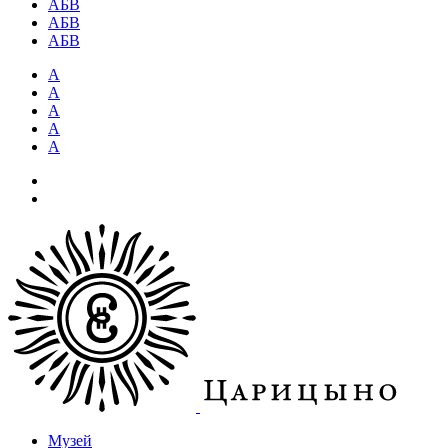
АБВ
АБВ
АБВ
А
А
А
А
А
Музей