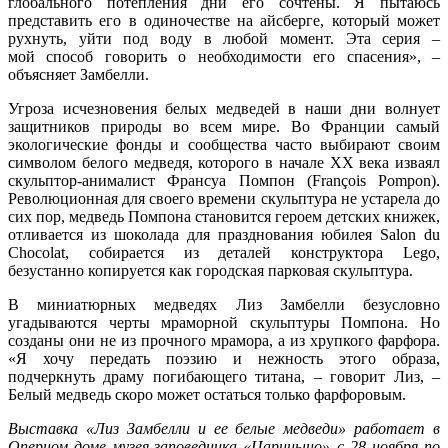
глобального потепления дни его сочтены. Я пытаюсь
представить его в одиночестве на айсберге, который может
рухнуть, уйти под воду в любой момент. Эта серия –
мой способ говорить о необходимости его спасения», –
объясняет Замбелли.
Угроза исчезновения белых медведей в наши дни волнует
защитников природы во всем мире. Во Франции самый
экологические фонды и сообщества часто выбирают своим
символом белого медведя, которого в начале XX века изваял
скульптор-анималист Франсуа Помпон (François Pompon).
Революционная для своего времени скульптура не устарела до
сих пор, медведь Помпона становится героем детских книжек,
отливается из шоколада для празднования юбилея Salon du
Chocolat, собирается из деталей конструктора Lego,
безустанно копируется как городская парковая скульптура.
В миниатюрных медведях Лиз Замбелли безусловно
угадываются черты мраморной скульптуры Помпона. Но
созданы они не из прочного мрамора, а из хрупкого фарфора.
«Я хочу передать поэзию и нежность этого образа,
подчеркнуть драму погибающего титана, – говорит Лиз, –
Белый медведь скоро может остаться только фарфоровым.
Выставка «Лиз Замбелли и ее белые медведи» работает в
Оперном доме музея-заповедника «Царицыно» с 28 ноября по