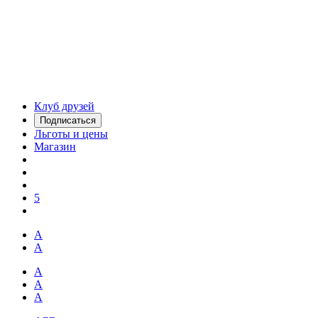
Клуб друзей
Подписаться
Льготы и цены
Магазин
5
А
А
А
А
А