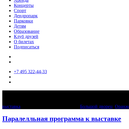
Аренда
Концерты
Спорт
Дендропарк
Парковки
Детям
Образование
Клуб друзей
О билетах
Подписаться
+7 495 322-44-33
Искусство быть рядом
выставка
16 марта 2021 — 10 мая 2021
Большой дворец
,
Оранж
Паралелльная программа к выставке