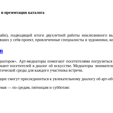
 и презентация каталога
йн), подводящий итоги двухлетней работы инклюзивного выс
ших у себя проект, привлеченные специалисты и художники, ко
ов
иаторов». Арт-медиаторы помогают посетителями погрузиться в
екают посетителей в диалог об искусстве. Медиаторы вниматель
гической среды для каждого участника встречи.
ие смогут присоединиться к увлекательному диалогу об арт-объ
 мая — по средам, пятницам и субботам: