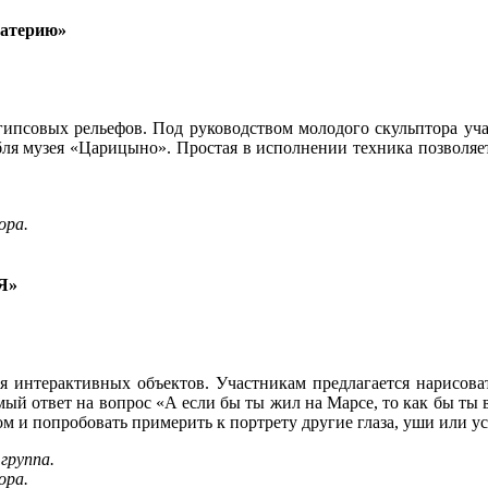
материю»
гипсовых рельефов. Под руководством молодого скульптора уча
бля музея «Царицыно». Простая в исполнении техника позволяет
ора.
 Я»
 интерактивных объектов. Участникам предлагается нарисовать
мый ответ на вопрос «А если бы ты жил на Марсе, то как бы ты
ом и попробовать примерить к портрету другие глаза, уши или у
группа.
ора.