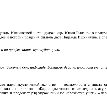
дежды Ишкиняевой и танцхудожницы Юлии Быленок о практика
дее и истории создания фильма даст Надежда Ишкиняева, а сп
к и на профессиональную аудиторию.
», Оперный дом, анфилады Большого дворца, площадка экспон
ил идею акустической экологии — возможности слышать о
ложил в инсталляции «Баррикады тишины» исследовать акуст
ожника и проделает ряд упражнений по «прочистке ушей» – пе