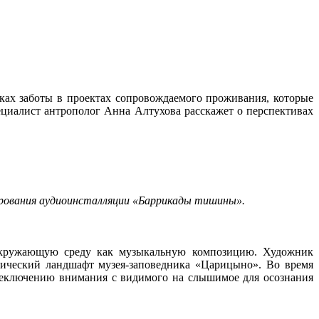
х заботы в проектах сопровождаемого проживания, которые
ециалист антрополог Анна Алтухова расскажет о перспективах
ирования аудиоинсталляции «Баррикады тишины».
кружающую среду как музыкальную композицию. Художник
ический ландшафт музея-заповедника «Царицыно». Во время
реключению внимания с видимого на слышимое для осознания