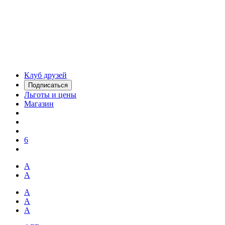
Клуб друзей
Подписаться
Льготы и цены
Магазин
6
А
А
А
А
А