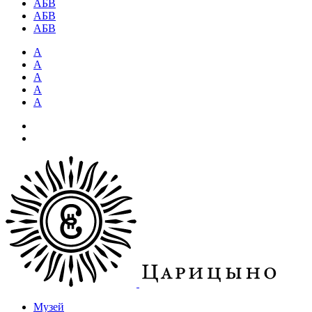
АБВ
АБВ
АБВ
А
А
А
А
А
Музей