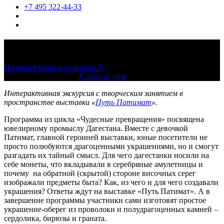
+7 495 322-44-33
Ювелирная работа
Интерактивная программа 7+
3 августа 2022 — 11 декабря
2022, по расписанию
Хлебный дом
Интерактивная экскурсия с творческим занятием в
пространстве выставки «
Путь Патимат
».
Программа из цикла «Чудесные превращения» посвящена
ювелирному промыслу Дагестана. Вместе с девочкой
Патимат, главной героиней выставки, юные посетители не
просто полюбуются драгоценными украшениями, но и смогут
разгадать их тайный смысл. Для чего дагестанки носили на
себе монеты, что вкладывали в серебряные амулетницы и
почему на обратной (скрытой) стороне височных серег
изображали предметы быта? Как, из чего и для чего создавали
украшения? Ответы ждут на выставке «Путь Патимат». А в
завершение программы участники сами изготовят простое
украшение-оберег из проволоки и полудрагоценных камней –
сердолика, бирюзы и граната.