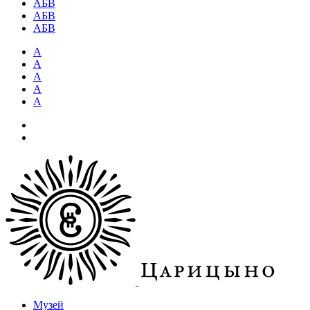
АБВ
АБВ
АБВ
А
А
А
А
А
Музей