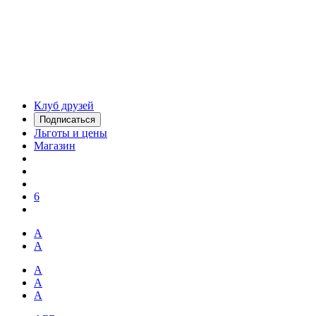
Клуб друзей
Подписаться
Льготы и цены
Магазин
6
А
А
А
А
А