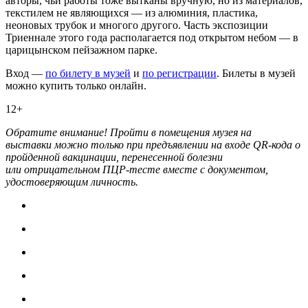
авторы, чьи работы тоже вытканы вручную, но из материалов,
текстилем не являющихся — из алюминия, пластика,
неоновых трубок и многого другого. Часть экспозиции
Триеннале этого года располагается под открытом небом — в
царицынском пейзажном парке.
Вход —
по билету в музей
и
по регистрации
. Билеты в музей
можно купить только онлайн.
12+
Обратите внимание! Пройти в помещения музея на
выставки можно только при предъявлении на входе QR-кода о
пройденной вакцинации, перенесенной болезни
или отрицательном ПЦР-тесте вместе с документом,
удостоверяющим личность.