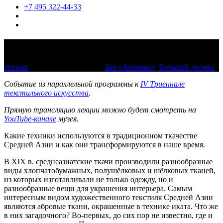
+7 495 322-44-33
Традиционные ткани Средней Азии
лекция
20 ноября 2021, 14:00
Зал «Арзамас»
,
Большой дворец
Событие из параллельной программы к
IV Триеннале
текстильного искусства
.
Прямую трансляцию лекции можно будет смотреть на
YouTube-канале
музея.
Какие техники используются в традиционном ткачестве
Средней Азии и как они трансформируются в наше время.
В XIX в. среднеазиатские ткачи производили разнообразные
виды хлопчатобумажных, полушёлковых и шёлковых тканей,
из которых изготавливали не только одежду, но и
разнообразные вещи для украшения интерьера. Самым
интересным видом художественного текстиля Средней Азии
являются абровые ткани, окрашенные в технике иката. Что же
в них загадочного? Во-первых, до сих пор не известно, где и