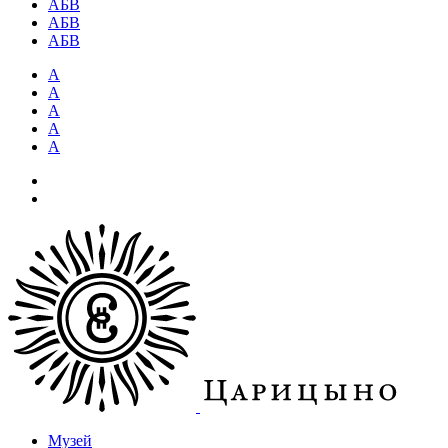
АБВ
АБВ
АБВ
А
А
А
А
А
Музей