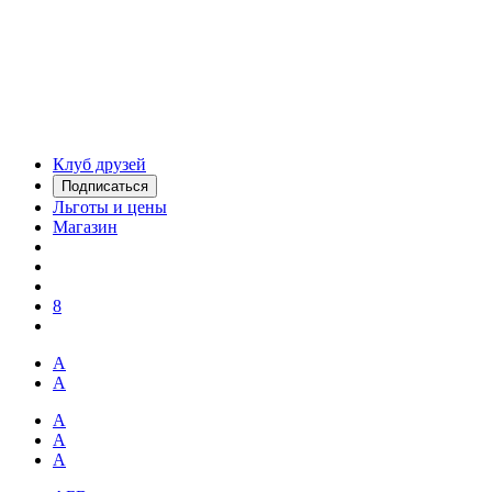
Клуб друзей
Подписаться
Льготы и цены
Магазин
8
А
А
А
А
А