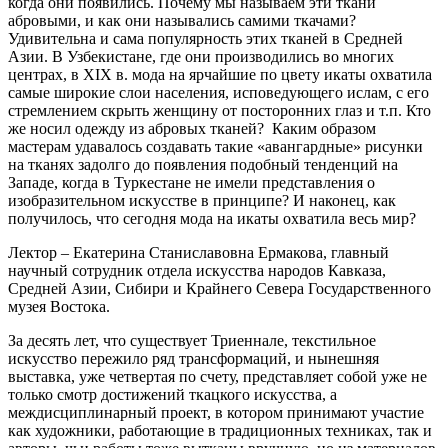
когда они появились. Почему мы называем эти ткани
абровыми, и как они назывались самими ткачами?
Удивительна и сама популярность этих тканей в Средней
Азии. В Узбекистане, где они производились во многих
центрах, в XIX в. мода на ярчайшие по цвету икаты охватила
самые широкие слои населения, исповедующего ислам, с его
стремлением скрыть женщину от посторонних глаз и т.п. Кто
же носил одежду из абровых тканей? Каким образом
мастерам удавалось создавать такие «авангардные» рисунки
на тканях задолго до появления подобный тенденций на
Западе, когда в Туркестане не имели представления о
изобразительном искусстве в принципе? И наконец, как
получилось, что сегодня мода на икаты охватила весь мир?
Лектор – Екатерина Станиславовна Ермакова, главный
научный сотрудник отдела искусства народов Кавказа,
Средней Азии, Сибири и Крайнего Севера Государственного
музея Востока.
За десять лет, что существует Триеннале, текстильное
искусство пережило ряд трансформаций, и нынешняя
выставка, уже четвертая по счету, представляет собой уже не
только смотр достижений ткацкого искусства, а
междисциплинарный проект, в котором принимают участие
как художники, работающие в традиционных техниках, так и