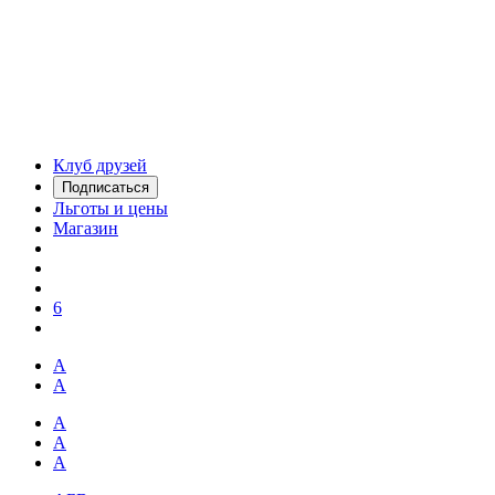
Клуб друзей
Подписаться
Льготы и цены
Магазин
6
А
А
А
А
А