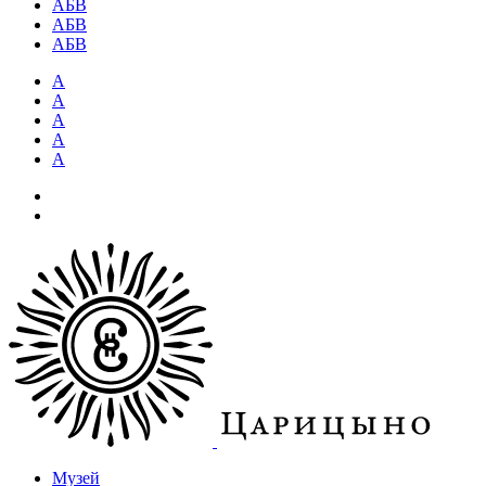
АБВ
АБВ
АБВ
А
А
А
А
А
Музей