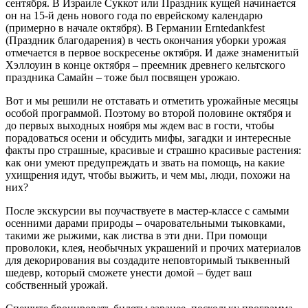
сентября. В Израиле Суккот или Праздник кущей начинается
он на 15-й день нового года по еврейскому календарю
(примерно в начале октября). В Германии Erntedankfest
(Праздник благодарения) в честь окончания уборки урожая
отмечается в первое воскресенье октября. И даже знаменитый
Хэллоуин в конце октября – преемник древнего кельтского
праздника Самайн – тоже был посвящен урожаю.
Вот и мы решили не отставать и отметить урожайные месяцы
особой программой. Поэтому во второй половине октября и
до первых выходных ноября мы ждем вас в гости, чтобы
порадоваться осени и обсудить мифы, загадки и интересные
факты про страшные, красивые и страшно красивые растения:
как они умеют предупреждать и звать на помощь, на какие
ухищрения идут, чтобы выжить, и чем мы, люди, похожи на
них?
После экскурсии вы поучаствуете в мастер-классе с самыми
осенними дарами природы – очаровательными тыковками,
такими же рыжими, как листва в эти дни. При помощи
проволоки, клея, необычных украшений и прочих материалов
для декорирования вы создадите неповторимый тыквенный
шедевр, который сможете унести домой – будет ваш
собственный урожай.