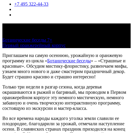
+7 495 322-44-33
Страшные и красивые
Ботанические беседы 7+
октябрь-ноябрь, по расписанию
Первый оранжерейный корпус
Приглашаем на самую осеннюю, урожайную и оранжевую
программу из цикла «
Ботанические беседы
» – «Страшные и
красивые». Обсудим мистику-флористику, развенчаем мифы,
узнаем много нового и даже смастерим праздничный декор.
Будет страшно красиво и страшно интересно!
Только три недели в разгар сезона, когда деревья
окрашиваются в рыжий и багряный, мы проводим в Первом
оранжерейном корпусе эту немного мистическую, немного
забавную и очень творческую интерактивную программу,
состоящую из экскурсии и мастер-класса.
Во все времена народы каждого уголка земли славили ее
плодородие, благодарили за урожай, отмечали наступление
осени. В славянских странах праздник приходился на конец