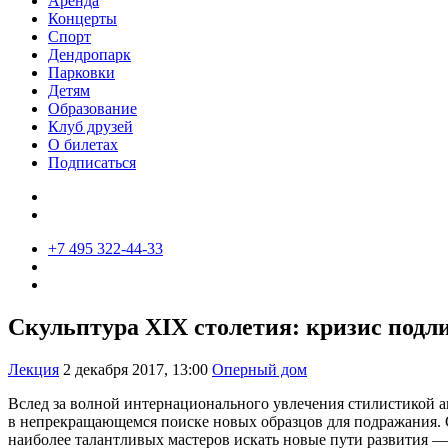
Аренда
Концерты
Спорт
Дендропарк
Парковки
Детям
Образование
Клуб друзей
О билетах
Подписаться
+7 495 322-44-33
Скульптура XIX столетия: кризис подл
Лекция
2 декабря 2017, 13:00
Оперный дом
Вслед за волной интернационального увлечения стилистикой ан
в непрекращающемся поиске новых образцов для подражания. С
наиболее талантливых мастеров искать новые пути развития —