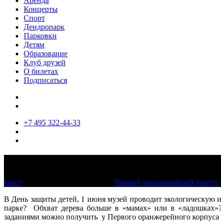
Аренда
Концерты
Спорт
Дендропарк
Парковки
Детям
Образование
Клуб друзей
О билетах
Подписаться
+7 495 322-44-33
Про тех, кто растет и бегает
квест
1 июня 2019, 12:00 - 15:00
Первый оранжерейный корпус
В День защиты детей, 1 июня музей проводит экологическую и
парке? Обхват дерева больше в «мамах» или в «ладошках»?
заданиями можно получить у Первого оранжерейного корпуса с