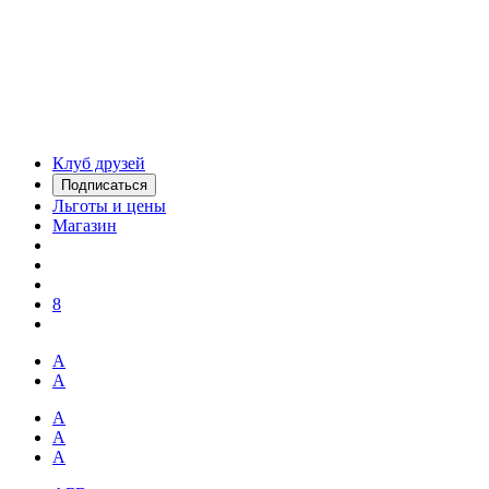
Клуб друзей
Подписаться
Льготы и цены
Магазин
8
А
А
А
А
А