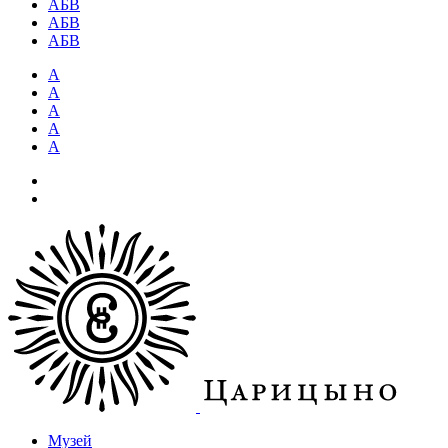
АБВ
АБВ
АБВ
А
А
А
А
А
Музей