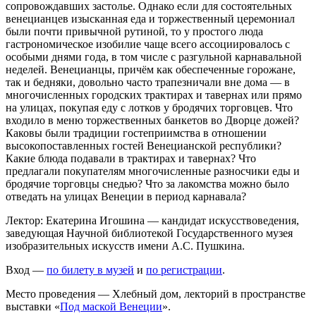
сопровождавших застолье. Однако если для состоятельных
венецианцев изысканная еда и торжественный церемониал
были почти привычной рутиной, то у простого люда
гастрономическое изобилие чаще всего ассоциировалось с
особыми днями года, в том числе с разгульной карнавальной
неделей. Венецианцы, причём как обеспеченные горожане,
так и бедняки, довольно часто трапезничали вне дома — в
многочисленных городских трактирах и тавернах или прямо
на улицах, покупая еду с лотков у бродячих торговцев. Что
входило в меню торжественных банкетов во Дворце дожей?
Каковы были традиции гостеприимства в отношении
высокопоставленных гостей Венецианской республики?
Какие блюда подавали в трактирах и тавернах? Что
предлагали покупателям многочисленные разносчики еды и
бродячие торговцы снедью? Что за лакомства можно было
отведать на улицах Венеции в период карнавала?
Лектор: Екатерина Игошина — кандидат искусствоведения,
заведующая Научной библиотекой Государственного музея
изобразительных искусств имени А.С. Пушкина.
Вход —
по билету в музей
и
по регистрации
.
Место проведения — Хлебный дом, лекторий в пространстве
выставки «
Под маской Венеции
».