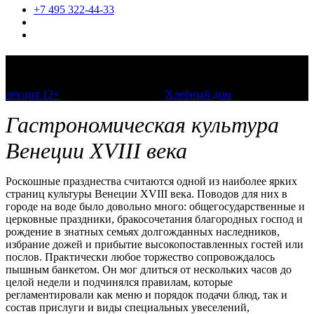
+7 495 322-44-33
От трапезы у дожа до уличного лотка
лекция 12+
7 августа 2021, 13:00
Хлебный дом
Гастрономическая культура
Венеции XVIII века
Роскошные празднества считаются одной из наиболее ярких
страниц культуры Венеции XVIII века. Поводов для них в
городе на воде было довольно много: общегосударственные и
церковные праздники, бракосочетания благородных господ и
рождение в знатных семьях долгожданных наследников,
избрание дожей и прибытие высокопоставленных гостей или
послов. Практически любое торжество сопровождалось
пышным банкетом. Он мог длиться от нескольких часов до
целой недели и подчинялся правилам, которые
регламентировали как меню и порядок подачи блюд, так и
состав прислуги и виды специальных увеселений,