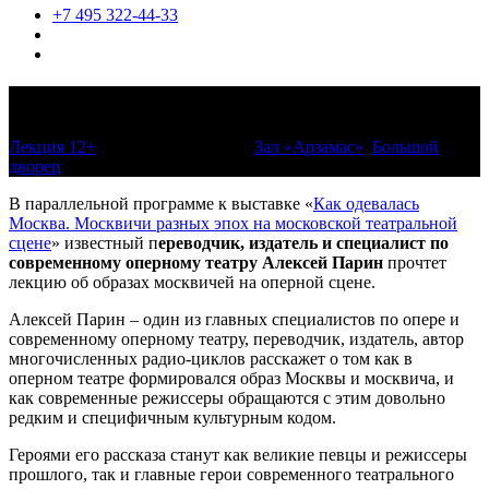
+7 495 322-44-33
Образы москвичей на оперной сцене
Лекция 12+
25 июня 2022, 14:00
Зал «Арзамас»
,
Большой
дворец
В параллельной программе к выставке «
Как одевалась
Москва. Москвичи разных эпох на московской театральной
сцене
» известный п
ереводчик, издатель и специалист по
современному оперному театру Алексей Парин
прочтет
лекцию об образах москвичей на оперной сцене.
Алексей Парин – один из главных специалистов по опере и
современному оперному театру, переводчик, издатель, автор
многочисленных радио-циклов расскажет о том как в
оперном театре формировался образ Москвы и москвича, и
как современные режиссеры обращаются с этим довольно
редким и специфичным культурным кодом.
Героями его рассказа станут как великие певцы и режиссеры
прошлого, так и главные герои современного театрального