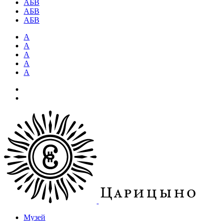
АБВ
АБВ
АБВ
А
А
А
А
А
Музей