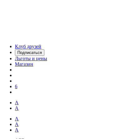
Клуб друзей
Подписаться
Льготы и цены
Магазин
6
А
А
А
А
А