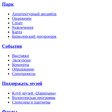
Парк
Архитектурный ансамбль
Оранжереи
Спорт
Развлечения
Карта
Бирюлевский дендропарк
События
Выставки
Экскурсии
Концерты
Образование
Спецпроекты
Поддержать музей
Клуб друзей «Царицына»
Волонтерская программа
Спонсоры и партнеры
Факты