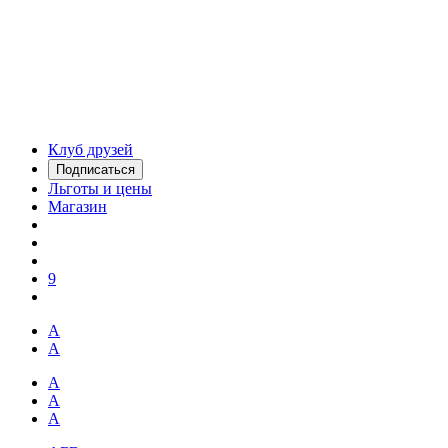
Клуб друзей
Подписаться
Льготы и цены
Магазин
9
А
А
А
А
А