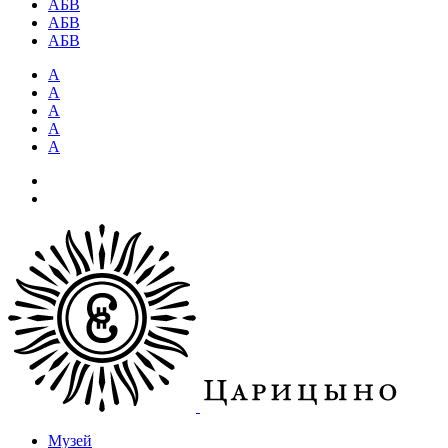
АБВ
АБВ
АБВ
А
А
А
А
А
Музей