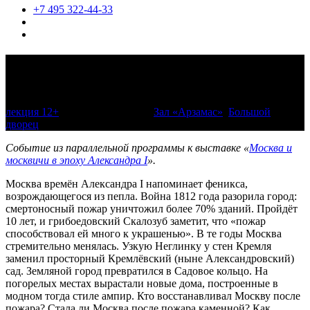
+7 495 322-44-33
Москва эпохи Александра I.
Возрождение Феникса
лекция 12+
4 июня 2022, 14:00
Зал «Арзамас»
,
Большой
дворец
Событие из параллельной программы к выставке «
Москва и
москвичи в эпоху Александра I
».
Москва времён Александра I напоминает феникса,
возрождающегося из пепла. Война 1812 года разорила город:
смертоносный пожар уничтожил более 70% зданий. Пройдёт
10 лет, и грибоедовский Скалозуб заметит, что «пожар
способствовал ей много к украшенью». В те годы Москва
стремительно менялась. Узкую Неглинку у стен Кремля
заменил просторный Кремлёвский (ныне Александровский)
сад. Земляной город превратился в Садовое кольцо. На
погорелых местах вырастали новые дома, построенные в
модном тогда стиле ампир. Кто восстанавливал Москву после
пожара? Стала ли Москва после пожара каменной? Как