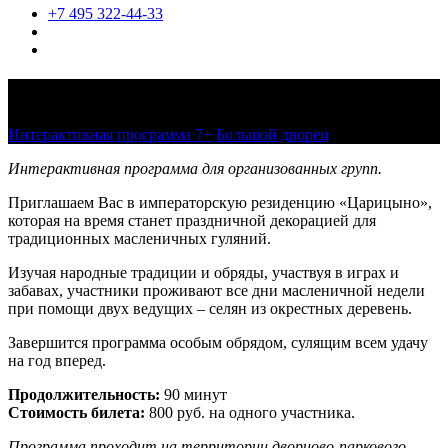
+7 495 322-44-33
Масленица в «Царицыне»
Интерактивная программа 7+
Большой дворец
Интерактивная программа для организованных групп.
Приглашаем Вас в императорскую резиденцию «Царицыно»,
которая на время станет праздничной декорацией для
традиционных масленичных гуляний.
Изучая народные традиции и обряды, участвуя в играх и
забавах, участники проживают все дни масленичной недели
при помощи двух ведущих – селян из окрестных деревень.
Завершится программа особым обрядом, сулящим всем удачу
на год вперед.
Продолжительность:
90 минут
Стоимость билета:
800 руб. на одного участника.
Программа проходит на территории дворцово-паркового