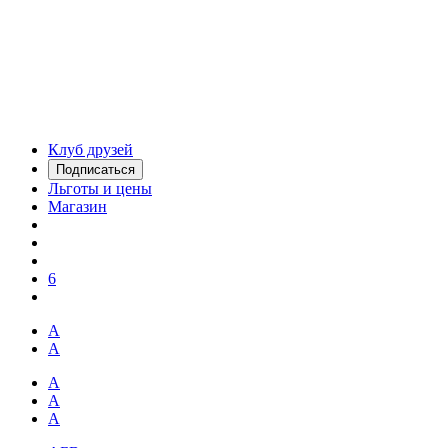
Клуб друзей
Подписаться
Льготы и цены
Магазин
6
А
А
А
А
А