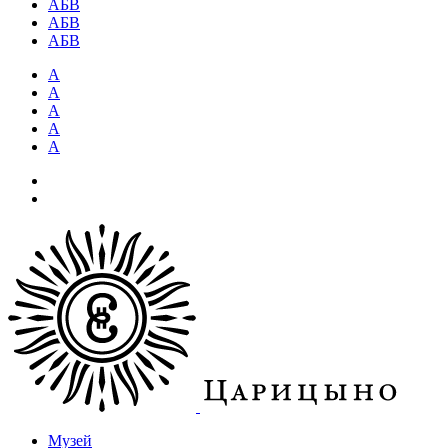
АБВ
АБВ
АБВ
А
А
А
А
А
Музей