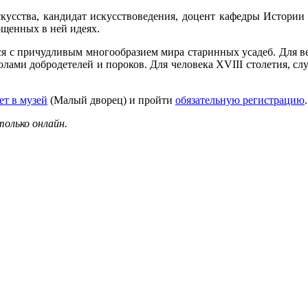
скусства, кандидат искусствоведения, доцент кафедры Истории 
ощенных в ней идеях.
тся с причудливым многообразием мира старинных усадеб. Для 
лами добродетелей и пороков. Для человека XVIII столетия, сл
ет в музей
(Малый дворец) и пройти
обязательную регистрацию
.
олько онлайн.