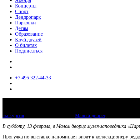
Аренда
Концерты
Спорт
Дендропарк
Парковки
Детям
Образование
Клуб друзей
О билетах
Подписаться
+7 495 322-44-33
Кураторская экскурсия по выставке «П
экскурсия
13 февраля 2021, 14:00
Малый дворец
В субботу, 13 февраля, в Малом дворце музея-заповедника «Ца
Прогулка по выставке напоминает визит к коллекционеру редко