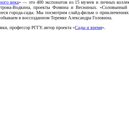
ного века
» — это 400 экспонатов из 15 музеев и личных колл
етрова-Водкина, проекты Фомина и Весниных. «Соловьиный 
еся города-сады. Мы посмотрим слайд-фильм о приключениях к
побываем в воссозданном Теремке Александра Головина.
ки, профессор РГГУ, автор проекта «
Сады и время
».