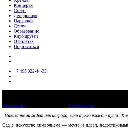
Аренда
Концерты
Спорт
Дендропарк
Парковки
Детям
Образование
Клуб друзей
О билетах
Подписаться
+7 495 322-44-33
Кураторская экскурсия «Дверь соловьин
образование
14 июля 2019, 14:00
Хлебный дом
«Наказанье ли ждет иль награда, если я уклонюсь от пути? Ка
Сад в искусстве символизма — мечта и идеал, недостижимый