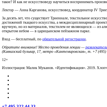
такое? И как не искусствоведу научиться воспринимать произв
Лектор — Анна Карганова, искусствовед, координатор IV Трие
За десять лет, что существует Триеннале, текстильное искусст
достижений ткацкого искусства, а междисциплинарный проект,
вручную, но из материалов, текстилем не являющихся — из алю
открытом небом — в царицынском пейзажном парке.
Вход — бесплатный, по
обязательной регистрации
.
Обратите внимание! Место проведения лекции —
развлекател
(Кавказский бульвар, 17, метро «Кантемировская», т. +7 (495)
12+
Иллюстрация: Малик Муканов. «Идентификация». 2019. Хлопчат
+7 495 322 44 33