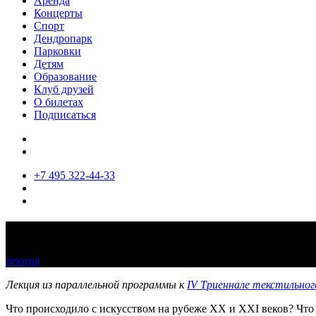
Аренда
Концерты
Спорт
Дендропарк
Парковки
Детям
Образование
Клуб друзей
О билетах
Подписаться
+7 495 322-44-33
Как воспринимать искусство XX – нача
лекция
16 сентября 2021, 19:00
Лекция из параллельной программы к
IV Триеннале текстильног
Что происходило с искусством на рубеже XX и XXI веков? Что 