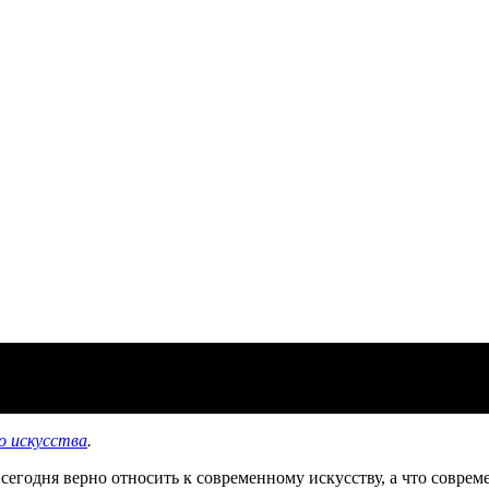
ла XXI века
о искусства
.
сегодня верно относить к современному искусству, а что совре