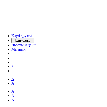
Клуб друзей
Подписаться
Льготы и цены
Магазин
7
А
А
А
А
А