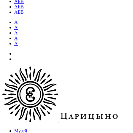
АБВ
АБВ
АБВ
А
А
А
А
А
Музей