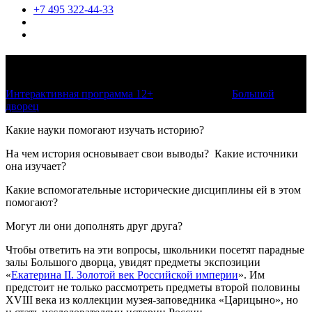
+7 495 322-44-33
Как науки Науке помогают
Интерактивная программа 12+
по расписанию
Большой
дворец
Какие науки помогают изучать историю?
На чем история основывает свои выводы? Какие источники
она изучает?
Какие вспомогательные исторические дисциплины ей в этом
помогают?
Могут ли они дополнять друг друга?
Чтобы ответить на эти вопросы, школьники посетят парадные
залы Большого дворца, увидят предметы экспозиции
«
Екатерина II. Золотой век Российской империи
». Им
предстоит не только рассмотреть предметы второй половины
XVIII века из коллекции музея-заповедника «Царицыно», но