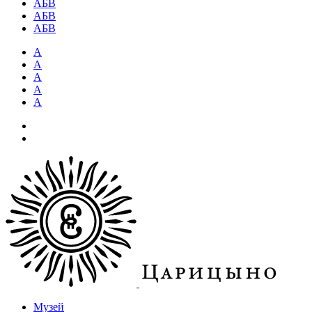
АБВ
АБВ
АБВ
А
А
А
А
А
Музей