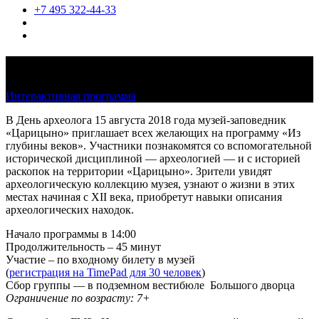
+7 495 322-44-33
Из глубины веков
Интерактивная программа
15 августа 2018, 14:00
В День археолога 15 августа 2018 года музей-заповедник
«Царицыно» приглашает всех желающих на программу «Из
глубины веков». Участники познакомятся со вспомогательной
исторической дисциплиной — археологией — и с историей
раскопок на территории «Царицыно». Зрители увидят
археологическую коллекцию музея, узнают о жизни в этих
местах начиная с XII века, приобретут навыки описания
археологических находок.
Начало программы в 14:00
Продолжительность – 45 минут
Участие – по входному билету в музей
(
регистрация на TimePad для 30 человек
)
Сбор группы — в подземном вестибюле Большого дворца
Ограничение по возрасту: 7+