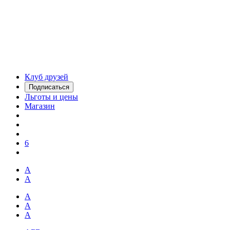
Клуб друзей
Подписаться
Льготы и цены
Магазин
6
А
А
А
А
А